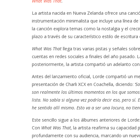
What Was That
.
La artista nacida en Nueva Zelanda ofrece una canci
instrumentación minimalista que incluye una línea de 
la canción explora temas como la nostalgia y el crec
plazo a través de su característico estilo de escritura
What Was That
llega tras varias pistas y señales sob
cuentas en redes sociales a finales del año pasado. L
posteriormente, la artista compartió un adelanto co
Antes del lanzamiento oficial, Lorde compartió un me
presentación de Charli XCX en Coachella, diciendo:
‘So
son realmente los últimos momentos en los que somos so
lista. No sabía si alguna vez podría decir eso, pero sí
he sentido allí mismo. Esto va a ser una locura, no tien
Este sencillo sigue a los álbumes anteriores de Lorde
Con
What Was That,
la artista reafirma su capacidad
profundamente con su audiencia, marcando un nuevo 