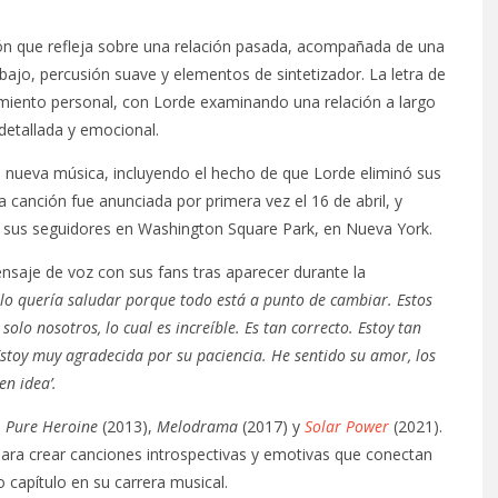
ón que refleja sobre una relación pasada, acompañada de una
bajo, percusión suave y elementos de sintetizador. La letra de
imiento personal, con Lorde examinando una relación a largo
 detallada y emocional.
re nueva música, incluyendo el hecho de que Lorde eliminó sus
a canción fue anunciada por primera vez el 16 de abril, y
n sus seguidores en Washington Square Park, en Nueva York.
nsaje de voz con sus fans tras aparecer durante la
lo quería saludar porque todo está a punto de cambiar. Estos
lo nosotros, lo cual es increíble. Es tan correcto. Estoy tan
. Estoy muy agradecida por su paciencia. He sentido su amor, los
en idea’.
:
Pure Heroine
(2013),
Melodrama
(2017) y
Solar Power
(2021).
 para crear canciones introspectivas y emotivas que conectan
capítulo en su carrera musical.