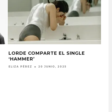
LORDE COMPARTE EL SINGLE
JAD
‘HAMMER’
‘PL
ELIZA PÉREZ
20 JUNIO, 2025
ELIZ
EDGAR BAJO EL AGUA ABR
UN NUEVO CAPÍTULO CON
‘CAMPO, PUERTA’
6 AGOSTO, 2026