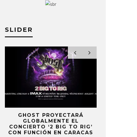
SLIDER
E PUBLICA NUEVO EL SINGLE
LORDE CO
ASTIC BOX’
OF THE YE
A PÉREZ
20 JUNIO, 2025
ELIZA PÉREZ
E
GHOST PROYECTARÁ
KAROL 
GLOBALMENTE EL
TRACKLIST
CONCIERTO ‘2 BIG TO RIG’
‘NO ME A
CON FUNCIÓN EN CARACAS
SENTI