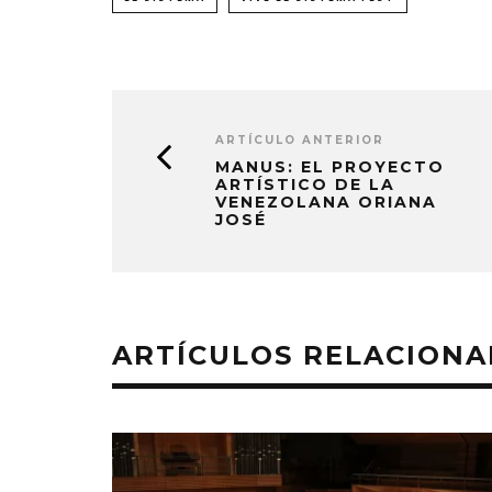
ARTÍCULO ANTERIOR
MANUS: EL PROYECTO
ARTÍSTICO DE LA
VENEZOLANA ORIANA
JOSÉ
ARTÍCULOS RELACION
MONET IN B
FRAGILIDA
CON 
7 AGO