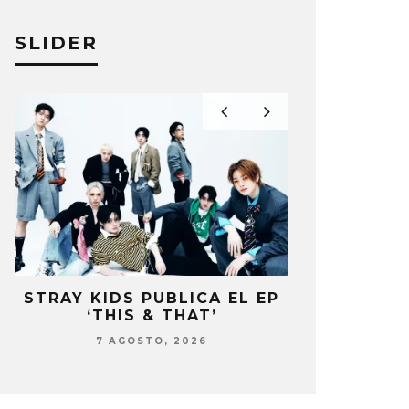
SLIDER
STRAY KIDS PUBLICA EL EP
BLACKP
‘THIS & THAT’
PRESENTE 
DEL 10º
7 AGOSTO, 2026
7 AG