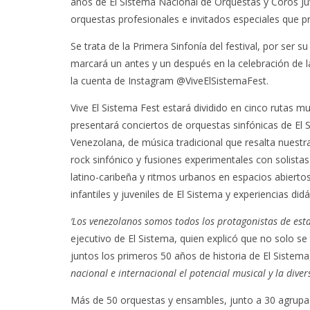
años de El Sistema Nacional de Orquestas y Coros Juv
orquestas profesionales e invitados especiales que 
Se trata de la Primera Sinfonía del festival, por ser su
marcará un antes y un después en la celebración de
la cuenta de Instagram @ViveElSistemaFest.
Vive El Sistema Fest estará dividido en cinco rutas mus
presentará conciertos de orquestas sinfónicas de El 
Venezolana, de música tradicional que resalta nuestr
rock sinfónico y fusiones experimentales con solistas 
latino-caribeña y ritmos urbanos en espacios abiertos
infantiles y juveniles de El Sistema y experiencias didá
‘Los venezolanos somos todos los protagonistas de est
ejecutivo de El Sistema, quien explicó que no solo s
juntos los primeros 50 años de historia de El Sistema
nacional e internacional el potencial musical y la diver
Más de 50 orquestas y ensambles, junto a 30 agrupac