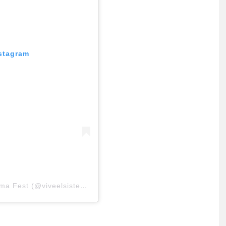
nstagram
Una publicación compartida por Vive El Sistema Fest (@viveelsistemafest)