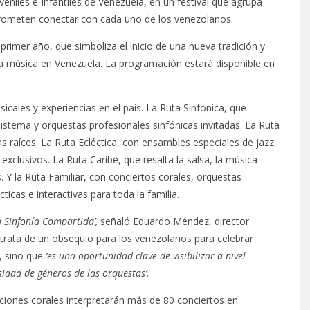
eniles e Infantiles de Venezuela, en un festival que agrupa
prometen conectar con cada uno de los venezolanos.
 primer año, que simboliza el inicio de una nueva tradición y
 la música en Venezuela. La programación estará disponible en
icales y experiencias en el país. La Ruta Sinfónica, que
Sistema y orquestas profesionales sinfónicas invitadas. La Ruta
as raíces. La Ruta Ecléctica, con ensambles especiales de jazz,
exclusivos. La Ruta Caribe, que resalta la salsa, la música
. Y la Ruta Familiar, con conciertos corales, orquestas
cticas e interactivas para toda la familia.
a Sinfonía Compartida’,
señaló Eduardo Méndez, director
e trata de un obsequio para los venezolanos para celebrar
, sino que
‘es una oportunidad clave de visibilizar a nivel
sidad de géneros de las orquestas’.
iones corales interpretarán más de 80 conciertos en