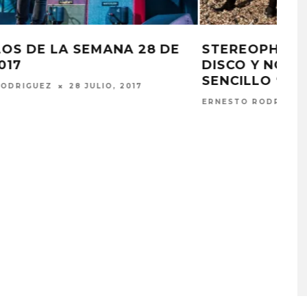
ESCUCHA LA NUEVA CANCIÓN DE
SEN
STEREOPHONICS: ‘FOREVER’
JUL
ESTEFANÍA MARTÍNEZ
26 ENERO, 2022
ERNE
PLACES IN THE
OZUNA Y OMAR COURTZ
NZA ‘A CASE
ENCIENDEN EL VERANO CO
 THE WORLD’
‘ZIZI’
STO, 2026
5 AGOSTO, 2026