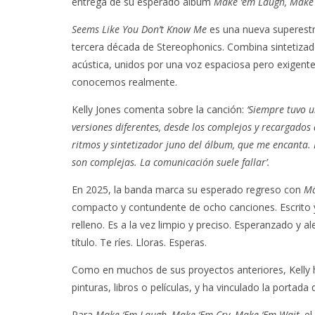
entrega de su esperado álbum
Make ‘em Laugh, Make 
Seems Like You Don’t Know Me
es una nueva superestr
tercera década de Stereophonics. Combina sintetizado
acústica, unidos por una voz espaciosa pero exigente
conocemos realmente.
Kelly Jones comenta sobre la canción:
‘Siempre tuvo un
versiones diferentes, desde los complejos y recargados 
ritmos y sintetizador juno del álbum, que me encanta. E
son complejas. La comunicación suele fallar’.
En 2025, la banda marca su esperado regreso con
Ma
compacto y contundente de ocho canciones. Escrito y
relleno. Es a la vez limpio y preciso. Esperanzado y 
título. Te ríes. Lloras. Esperas.
Como en muchos de sus proyectos anteriores, Kelly 
pinturas, libros o películas, y ha vinculado la portad
Para
Make ‘Em Laugh, Make ‘Em Cry, Make ‘Em Wait,
el 