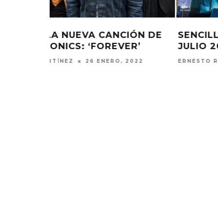
STEREOPHONICS COMPARTE SU
13ER ÁLBUM
ELIZA PÉREZ
25 ABRIL, 2025
KISS OF LIFE LANZA EL
CHANGING 
SENCILLO ‘SWEAT’
FIRE LA
AGAINST
4 AGOSTO, 2026
5 AGO