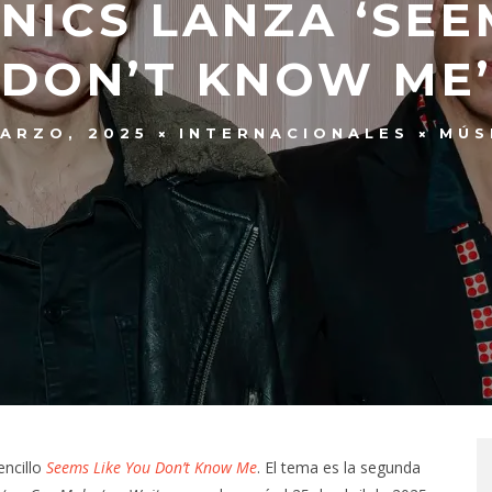
ICS LANZA ‘SEE
DON’T KNOW ME’
MARZO, 2025
INTERNACIONALES
MÚS
encillo
Seems Like You Don’t Know Me
. El tema es la segunda