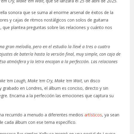
‘em Cry, Make ‘em Wait,
que se lanzará el 25 de abril de 2025.
ella sonora que se suma al enorme arsenal de éxitos de la
res y cajas de ritmos nostálgicos con solos de guitarra
, que plantea preguntas sobre las relaciones y cuánto nos
a gran melodía, pero en el estudio la llevé a tres o cuatro
ajustes de batería hasta la versión final, muy simple, con caja de
sa atmósfera y la letra encajan a la perfección. Las relaciones
ke ‘em Laugh, Make ‘em Cry, Make ‘em Wait,
un disco
 grabado en Londres, el álbum es conciso, directo y sin
alegre. Encarna a la perfección las emociones que captura su
ha recurrido a menudo a diferentes medios
artísticos
, ya sean
a de cada álbum con ese tema específico.
proceso fue similar: Kelly se inspiró en una postal de Louise