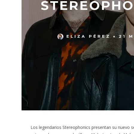
STEREOPHON
ELIZA PÉREZ
21 
Los legendarios Stereophonics presentan su nuevo s