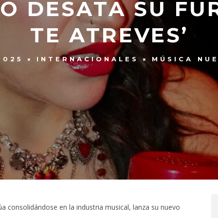
O DESATA SU FU
TE ATREVES’
2025
INTERNACIONALES
MÚSICA NU
a consolidándose en la industria musical, lanza su nuevo