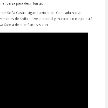
la fuerza para decir ‘basta’.
 que Sofía Castro sigue escribiendo. Con cada nuevo
versiones de Sofía a nivel personal y musical. Lo mejor está
a faceta de su música y su ser.