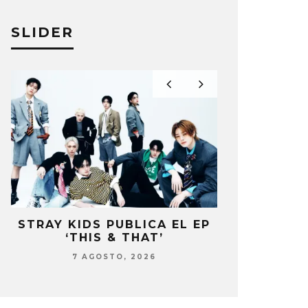
SLIDER
STRAY KIDS PUBLICA EL EP
BLACKP
‘THIS & THAT’
PRESENTE 
DEL 10º
7 AGOSTO, 2026
7 AG