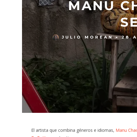
MANU CH
S
JULIO MOREAN
28 
El artista que combina géneros e idiomas,
Manu Cha