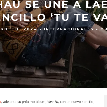
AU SE UNE A LAE
ENCILLO ‘TU TE VA
AGOSTO, 2024
INTERNACIONALES
M
o
, adelanta su próximo álbum,
Viva Tu
, con un nuevo sencillo,