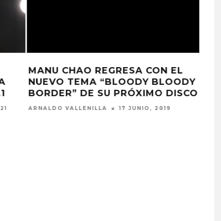
MANU CHAO REGALA SU NUEVA
CANCIÓN “PALABRAS DE VERDAD”
O
ERNESTO RODRIGUEZ
8 DICIEMBRE, 2017
PROYECTARÁ
KAROL G PRESENTA
LMENTE EL
TRACKLIST DE SU ÁLBUM
‘2 BIG TO RIG’
‘NO ME ARREPIENTO DE
ÓN EN CARACAS
SENTIR TANTO’