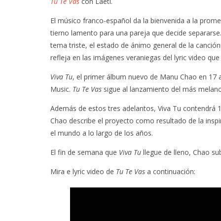
Tu Te Vas
con Laeti.
El músico franco-español da la bienvenida a la prome
tierno lamento para una pareja que decide separarse.
tema triste, el estado de ánimo general de la canción
refleja en las imágenes veraniegas del lyric video qu
Viva Tu
, el primer álbum nuevo de Manu Chao en 17 a
Music.
Tu Te Vas
sigue al lanzamiento del más melan
Además de estos tres adelantos, Viva Tu contendrá 1
Chao describe el proyecto como resultado de la inspi
el mundo a lo largo de los años.
El fin de semana que
Viva Tu
llegue de lleno, Chao sub
Mira e lyric video de
Tu Te Vas
a continuación: