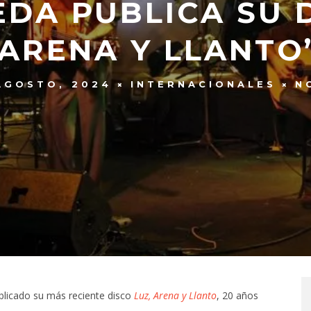
DA PUBLICA SU D
ARENA Y LLANTO
AGOSTO, 2024
INTERNACIONALES
N
blicado su más reciente disco
Luz, Arena y Llanto
, 20 años