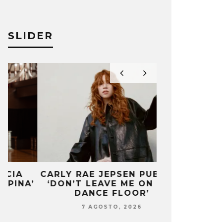
SLIDER
CARLY RAE JEPSEN PUBLICA
MONET IN B
’
‘DON’T LEAVE ME ON THE
FRAGILIDA
DANCE FLOOR’
CON 
7 AGOSTO, 2026
7 AG