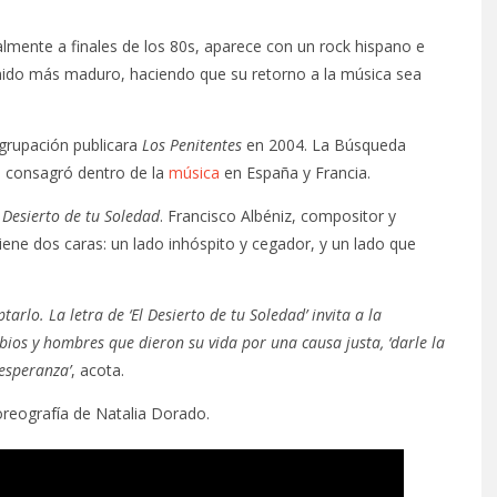
mente a finales de los 80s, aparece con un rock hispano e
onido más maduro, haciendo que su retorno a la música sea
grupación publicara
Los Penitentes
en 2004. La Búsqueda
 consagró dentro de la
música
en España y Francia.
 Desierto de tu Soledad
. Francisco Albéniz, compositor y
ne dos caras: un lado inhóspito y cegador, y un lado que
arlo. La letra de ‘El Desierto de tu Soledad’ invita a la
ios y hombres que dieron su vida por una causa justa, ‘darle la
 esperanza’
, acota.
coreografía de Natalia Dorado.