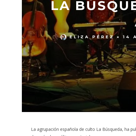
LA BÚSQUE
ELIZA PÉREZ
14 
La agrupación española de culto La Búsqueda, ha pu