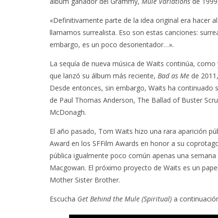
álbum ganador del Grammy,
Mule Variations
de 1999,
«Definitivamente parte de la idea original era hacer a
llamamos surrealista. Eso son estas canciones: surrea
embargo, es un poco desorientador…».
La sequía de nueva música de Waits continúa, como y
que lanzó su álbum más reciente,
Bad as Me
de 2011, 
Desde entonces, sin embargo, Waits ha continuado s
de Paul Thomas Anderson, The Ballad of Buster Scr
McDonagh.
El año pasado, Tom Waits hizo una rara aparición púb
Award en los SFFilm Awards en honor a su coprotago
pública igualmente poco común apenas una semana an
Macgowan. El próximo proyecto de Waits es un papel 
Mother Sister Brother.
Escucha
Get Behind the Mule (Spiritual)
a continuació