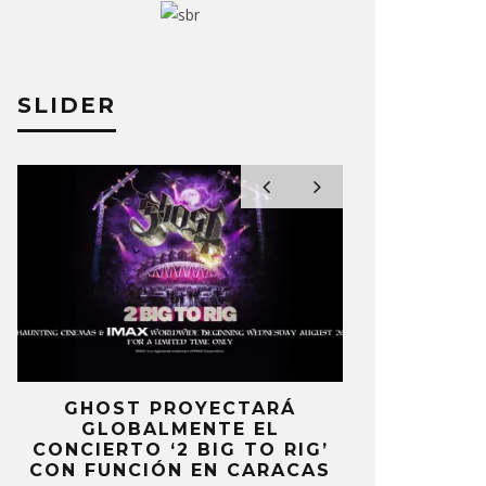
SLIDER
 WAITS ESTARÁ EN EL ELENCO
BROKEN S
LA PELÍCULA THE COEN
“I DON’T
OTHERS
TOM WAIT
LDO VALLENILLA
26 JULIO, 2018
ERNESTO ROD
E
GHOST PROYECTARÁ
KAROL 
GLOBALMENTE EL
TRACKLIST
CONCIERTO ‘2 BIG TO RIG’
‘NO ME A
CON FUNCIÓN EN CARACAS
SENTI