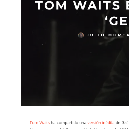
TOM WAITS 
‘G
JULIO MORE
Tom Waits
ha compartido una
versión inédita
de
Get