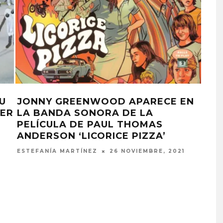
U
JONNY GREENWOOD APARECE EN
TOM
TER
LA BANDA SONORA DE LA
DE 
PELÍCULA DE PAUL THOMAS
BR
ANDERSON ‘LICORICE PIZZA’
ARNA
ESTEFANÍA MARTÍNEZ
26 NOVIEMBRE, 2021
EDGAR BAJO EL AGUA ABR
UN NUEVO CAPÍTULO CON
‘CAMPO, PUERTA’
6 AGOSTO, 2026