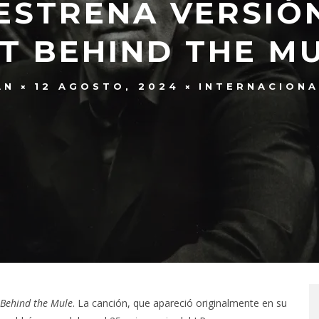
ESTRENA VERSIÓN
ET BEHIND THE MU
AN
12 AGOSTO, 2024
INTERNACIONA
 Behind the Mule
. La canción, que apareció originalmente en su