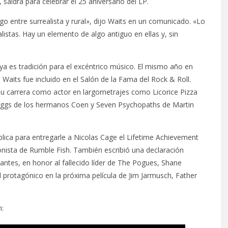
 saldrá para celebrar el 25 aniversario del LP.
lgo entre surrealista y rural», dijo Waits en un comunicado. «Lo
listas. Hay un elemento de algo antiguo en ellas y, sin
a es tradición para el excéntrico músico. El mismo año en
Waits fue incluido en el Salón de la Fama del Rock & Roll.
u carrera como actor en largometrajes como Licorice Pizza
uggs de los hermanos Coen y Seven Psychopaths de Martin
lica para entregarle a Nicolas Cage el Lifetime Achievement
nista de Rumble Fish. También escribió una declaración
tes, en honor al fallecido líder de The Pogues, Shane
protagónico en la próxima película de Jim Jarmusch, Father
n: