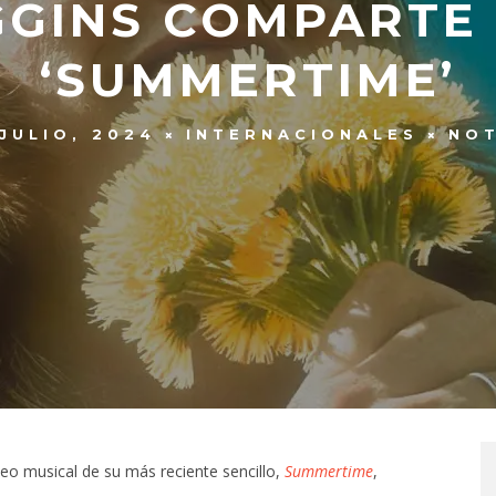
GGINS COMPARTE 
‘SUMMERTIME’
 JULIO, 2024
INTERNACIONALES
NOT
eo musical de su más reciente sencillo,
Summertime
,