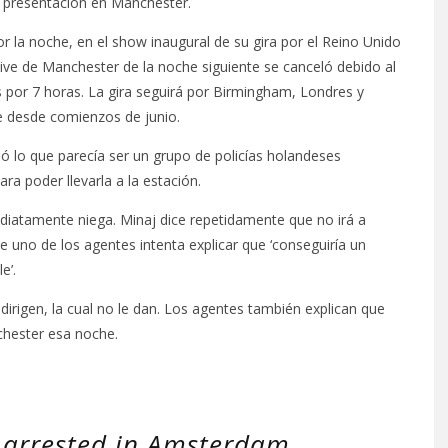
na presentación en Manchester.
r la noche, en el show inaugural de su gira por el Reino Unido
ive de Manchester de la noche siguiente se canceló debido al
s por 7 horas. La gira seguirá por Birmingham, Londres y
e desde comienzos de junio.
bó lo que parecía ser un grupo de policías holandeses
ra poder llevarla a la estación.
mediatamente niega. Minaj dice repetidamente que no irá a
e uno de los agentes intenta explicar que ‘conseguiría un
e’.
 dirigen, la cual no le dan. Los agentes también explican que
chester esa noche.
 arrested in Amsterdam