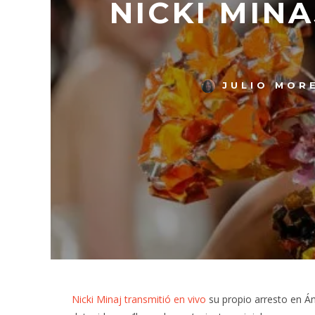
NICKI MIN
JULIO MOR
Nicki Minaj
transmitió en vivo
su propio arresto en Á