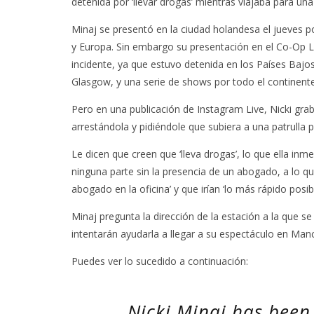
detenida por ‘llevar drogas’ mientras viajaba para u
Minaj se presentó en la ciudad holandesa el jueves po
y Europa. Sin embargo su presentación en el Co-Op L
incidente, ya que estuvo detenida en los Países Bajo
Glasgow, y una serie de shows por todo el continent
Pero en una publicación de Instagram Live, Nicki gra
arrestándola y pidiéndole que subiera a una patrulla pa
Le dicen que creen que ‘lleva drogas’, lo que ella in
ninguna parte sin la presencia de un abogado, a lo qu
abogado en la oficina’ y que irían ‘lo más rápido posibl
Minaj pregunta la dirección de la estación a la que se
intentarán ayudarla a llegar a su espectáculo en Man
Puedes ver lo sucedido a continuación:
Nicki Minaj has been