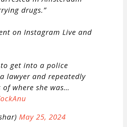
arrying drugs.”
ent on Instagram Live and
 to get into a police
 a lawyer and repeatedly
s of where she was…
FockAnu
ashar)
May 25, 2024