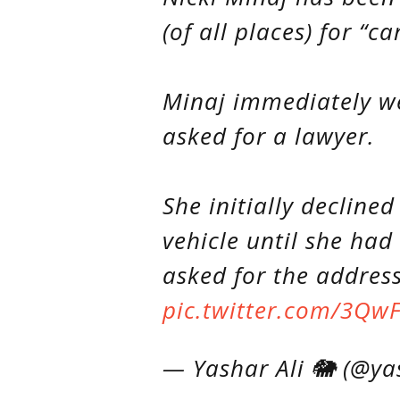
(of all places) for “c
Minaj immediately w
asked for a lawyer.
She initially declined
vehicle until she had
asked for the addres
pic.twitter.com/3Qw
— Yashar Ali 🐘 (@y