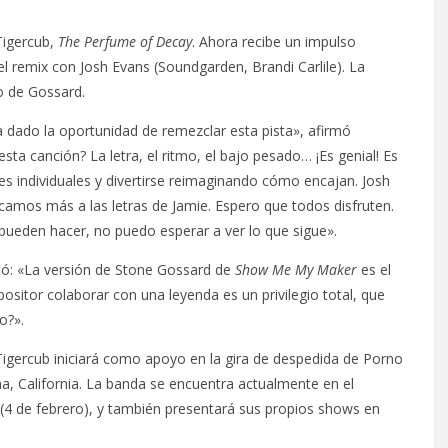
Tigercub,
The Perfume of Decay
. Ahora recibe un impulso
el remix con Josh Evans (Soundgarden, Brandi Carlile). La
o de Gossard.
dado la oportunidad de remezclar esta pista», afirmó
ta canción? La letra, el ritmo, el bajo pesado… ¡Es genial! Es
es individuales y divertirse reimaginando cómo encajan. Josh
amos más a las letras de Jamie. Espero que todos disfruten.
 pueden hacer, no puedo esperar a ver lo que sigue».
adió: «La versión de Stone Gossard de
Show Me My Maker
es el
positor colaborar con una leyenda es un privilegio total, que
o?».
Tigercub iniciará como apoyo en la gira de despedida de Porno
a, California. La banda se encuentra actualmente en el
(4 de febrero), y también presentará sus propios shows en