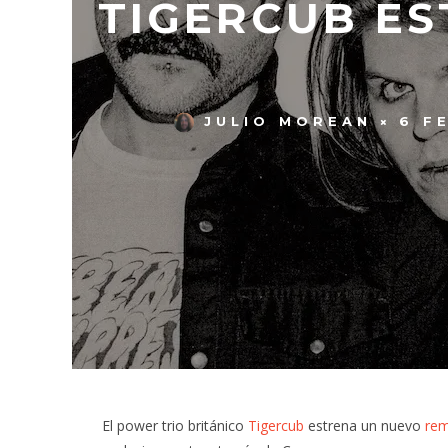
TIGERCUB ES
JULIO MOREAN
6 F
El power trio británico
Tigercub
estrena un nuevo
rem