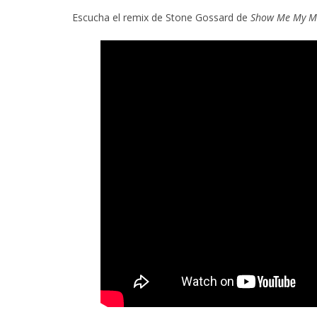
Escucha el remix de Stone Gossard de
Show Me My M