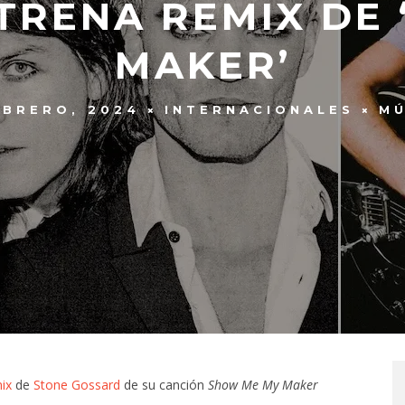
TRENA REMIX DE
MAKER’
EBRERO, 2024
INTERNACIONALES
MÚ
ix
de
Stone Gossard
de su canción
Show Me My Maker