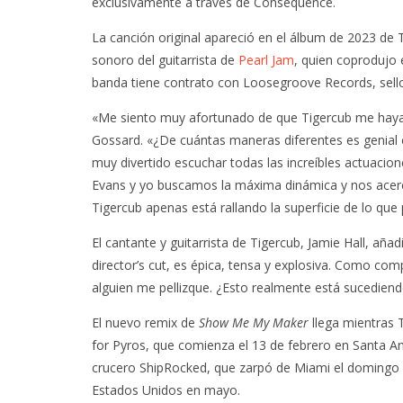
exclusivamente a través de Consequence.
La canción original apareció en el álbum de 2023 de 
sonoro del guitarrista de
Pearl Jam
, quien coprodujo 
banda tiene contrato con Loosegroove Records, sell
«Me siento muy afortunado de que Tigercub me haya 
Gossard. «¿De cuántas maneras diferentes es genial es
muy divertido escuchar todas las increíbles actuacion
Evans y yo buscamos la máxima dinámica y nos acerc
Tigercub apenas está rallando la superficie de lo que
El cantante y guitarrista de Tigercub, Jamie Hall, añ
director’s cut, es épica, tensa y explosiva. Como com
alguien me pellizque. ¿Esto realmente está sucediend
El nuevo remix de
Show Me My Maker
llega mientras 
for Pyros, que comienza el 13 de febrero en Santa An
crucero ShipRocked, que zarpó de Miami el domingo 
Estados Unidos en mayo.