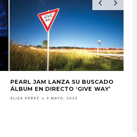
PEARL JAM LANZA SU BUSCADO
ED
ÁLBUM EN DIRECTO ‘GIVE WAY’
ÁLB
WA
ELIZA PÉREZ
5 MAYO, 2023
MONET IN BLUE EXPLORA 
FRAGILIDAD DEL TIEMPO
ESTE
CON ‘ALONSO’
7 AGOSTO, 2026