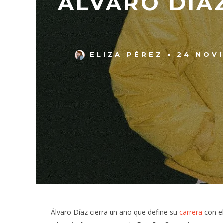
ÁLVARO DÍA
ELIZA PÉREZ
24 NOV
Álvaro Díaz cierra un año que define su
carrera
con e