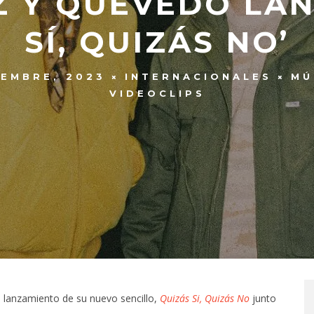
Z Y QUEVEDO LAN
SÍ, QUIZÁS NO’
IEMBRE, 2023
INTERNACIONALES
MÚ
VIDEOCLIPS
l lanzamiento de su nuevo sencillo,
Quizás Si, Quizás No
junto