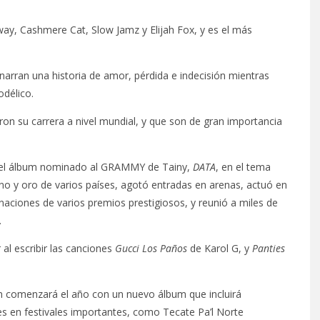
way, Cashmere Cat, Slow Jamz y Elijah Fox, y es el más
 narran una historia de amor, pérdida e indecisión mientras
délico.
ron su carrera a nivel mundial, y que son de gran importancia
n el álbum nominado al GRAMMY de Tainy,
DATA
, en el tema
tino y oro de varios países, agotó entradas en arenas, actuó en
inaciones de varios premios prestigiosos, y reunió a miles de
.
l escribir las canciones
Gucci Los Paños
de Karol G, y
Panties
n comenzará el año con un nuevo álbum que incluirá
es en festivales importantes, como Tecate Pa’l Norte