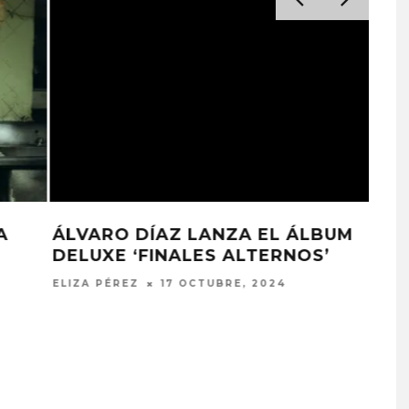
ÁLVARO DÍAZ Y NATHY PELUSO
COMPARTEN ‘XQ ERES ASÍ’
JULIO MOREAN
9 OCTUBRE, 2024
PROYECTARÁ
KAROL G PRESENTA
LMENTE EL
TRACKLIST DE SU ÁLBUM
‘2 BIG TO RIG’
‘NO ME ARREPIENTO DE
ÓN EN CARACAS
SENTIR TANTO’