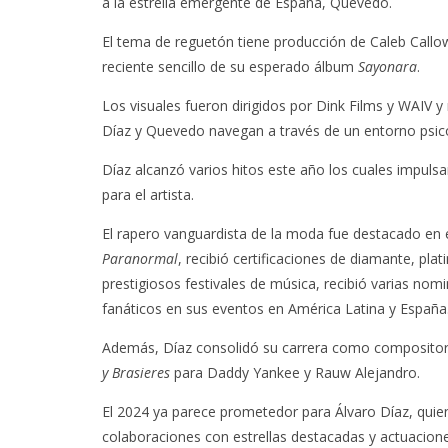
a la estrella emergente de España, Quevedo.
El tema de reguetón tiene producción de Caleb Callo
reciente sencillo de su esperado álbum
Sayonara
.
Los visuales fueron dirigidos por Dink Films y WAIV y
Díaz y Quevedo navegan a través de un entorno psico
Díaz alcanzó varios hitos este año los cuales impulsa
para el artista.
El rapero vanguardista de la moda fue destacado e
Paranormal
, recibió certificaciones de diamante, pla
prestigiosos festivales de música, recibió varias nom
fanáticos en sus eventos en América Latina y España
Además, Díaz consolidó su carrera como compositor a
y Brasieres
para Daddy Yankee y Rauw Alejandro.
El 2024 ya parece prometedor para Álvaro Díaz, quie
colaboraciones con estrellas destacadas y actuacion