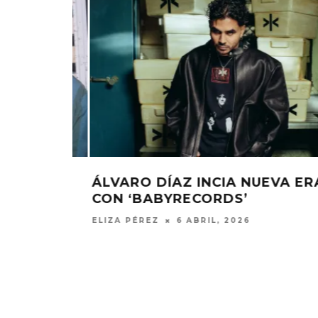
A ERA
ÁLVARO DÍAZ LANZA EL ÁLBUM
DELUXE ‘FINALES ALTERNOS’
ELIZA PÉREZ
17 OCTUBRE, 2024
EDGAR BAJO EL AGUA ABRE
GHOST 
UN NUEVO CAPÍTULO CON
GLOBA
‘CAMPO, PUERTA’
CONCIERTO 
CON FUNCI
6 AGOSTO, 2026