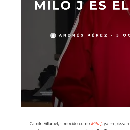
MILO J ES E
ANDRÉS PÉREZ
5 O
Camilo Villaruel, conocido como
Milo J
, ya empieza a