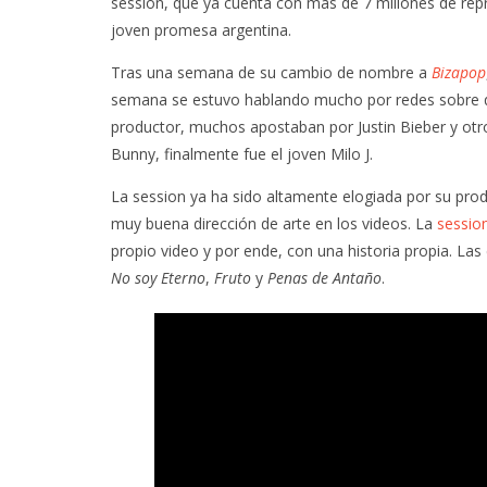
session, que ya cuenta con más de 7 millones de rep
joven promesa argentina.
Tras una semana de su cambio de nombre a
Bizapop
semana se estuvo hablando mucho por redes sobre qui
productor, muchos apostaban por Justin Bieber y ot
Bunny, finalmente fue el joven Milo J.
La session ya ha sido altamente elogiada por su pro
muy buena dirección de arte en los videos. La
sessio
propio video y por ende, con una historia propia. La
No soy Eterno
,
Fruto
y
Penas de Antaño
.