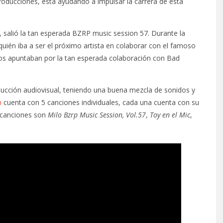
roducciones, está ayudando a impulsar la carrera de esta
, salió la tan esperada BZRP music session 57. Durante la
én iba a ser el próximo artista en colaborar con el famoso
ros apuntaban por la tan esperada colaboración con Bad
ducción audiovisual, teniendo una buena mezcla de sonidos y
n
cuenta con 5 canciones individuales, cada una cuenta con su
s canciones son
Milo Bzrp Music Session, Vol.57
,
Toy en el Mic
,