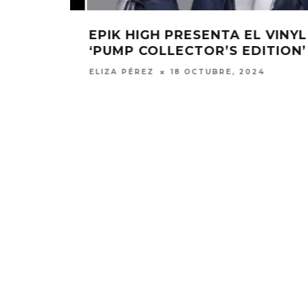
INYL
BIZARRAP Y NATANAEL CANO
ION’
PRESENTAN BZRP MUSIC SESSIO
#59
JULIO MOREAN
4 ABRIL, 2024
FLO PRESENTA EL ÁLBUM
JOAQUIN
‘THERAPY AT THE CLUB’
‘VERANO E
7 AGOSTO, 2026
7 AGO