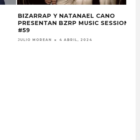
BOBBY PUBLICA SU ÁLBUM
NS
‘SIR.ROBERT’
ELIZA PÉREZ
28 FEBRERO, 2024
A COMPARTE
BLACKPINK ESTARÁ
N LA CIUDAD’
PRESENTE EN SU EVENTO
DEL 10º ANIVERSARIO
STO, 2026
7 AGOSTO, 2026