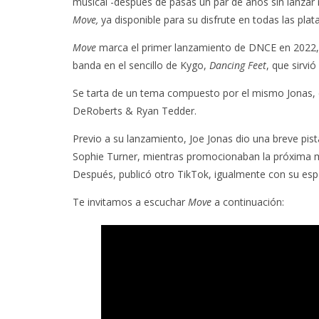
musical -después de pasas un par de años sin lanzar 
Move,
ya disponible para su disfrute en todas las pla
Move
marca el primer lanzamiento de DNCE en 2022, d
banda en el sencillo de Kygo,
Dancing Feet
, que sirvi
Se tarta de un tema compuesto por el mismo Jonas, 
DeRoberts & Ryan Tedder.
Previo a su lanzamiento, Joe Jonas dio una breve pis
Sophie Turner, mientras promocionaban la próxima m
Después, publicó otro TikTok, igualmente con su esp
Te invitamos a escuchar
Move
a continuación: