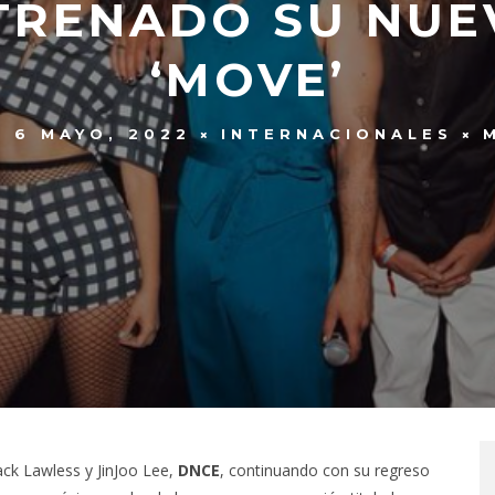
TRENADO SU NUE
‘MOVE’
6 MAYO, 2022
INTERNACIONALES
ck Lawless y JinJoo Lee,
DNCE
, continuando con su regreso