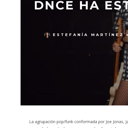
DNCE HA ES
ESTEFANÍA MARTÍNEZ
La agrupación pop/funk conformada por Joe Jonas, Ja