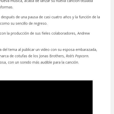
nueva música, acaba de lanzar su nueva canción titulada
taformas.
espués de una pausa de casi cuatro años y la función de la
ó como su sencillo de regreso.
con la producción de sus fieles colaboradores, Andrew
ta del tema al publicar un video con su esposa embarazada,
arca de cotufas de los Jonas Brothers,
Rob’s Popcorn.
osa, con un sonido más audible para la canción.