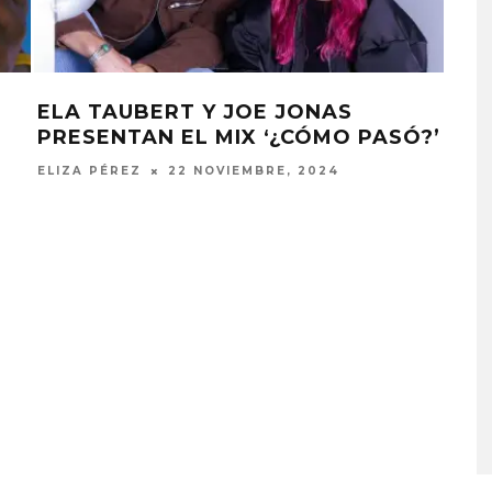
ELA TAUBERT Y JOE JONAS
JOE
PRESENTAN EL MIX ‘¿CÓMO PASÓ?’
‘WH
ELIZA PÉREZ
22 NOVIEMBRE, 2024
JULI
MONET IN BLUE EXPLORA 
FRAGILIDAD DEL TIEMPO
CON ‘ALONSO’
7 AGOSTO, 2026