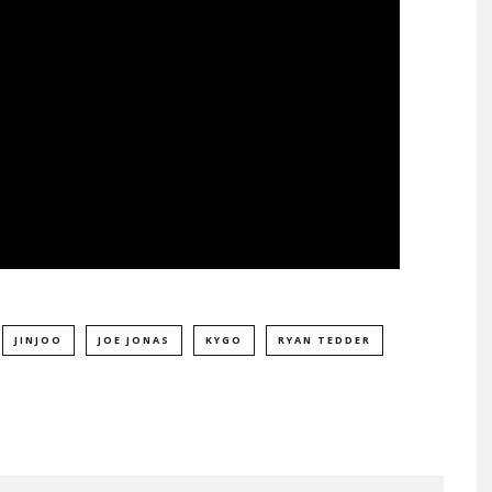
JINJOO
JOE JONAS
KYGO
RYAN TEDDER