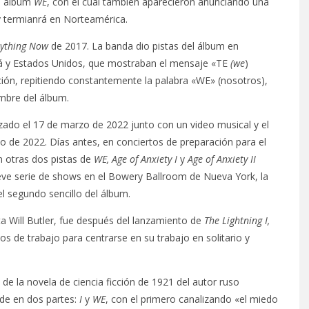
vo álbum
WE
, con el cual también aparecieron anunciando una
 termianrá en Norteamérica.
rything Now
de 2017. La banda dio pistas del álbum en
adá y Estados Unidos, que mostraban el mensaje «TE
(we
)
ión, repitiendo constantemente la palabra «WE» (nosotros),
ombre del álbum.
nzado el 17 de marzo de 2022 junto con un video musical y el
yo de 2022. Días antes, en conciertos de preparación para el
n otras dos pistas de
WE, Age of Anxiety I
y
Age of Anxiety II
reve serie de shows en el Bowery Ballroom de Nueva York, la
l segundo sencillo del álbum.
ta Will Butler, fue después del lanzamiento de
The Lightning I,
os de trabajo para centrarse en su trabajo en solitario y
de la novela de ciencia ficción de 1921 del autor ruso
ide en dos partes:
I
y
WE
, con el primero canalizando «el miedo