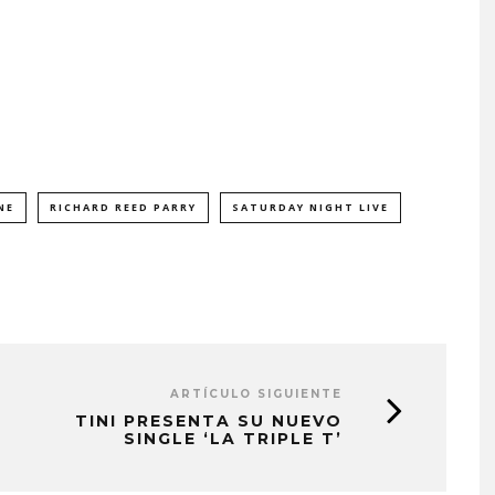
NE
RICHARD REED PARRY
SATURDAY NIGHT LIVE
ARTÍCULO SIGUIENTE
TINI PRESENTA SU NUEVO
SINGLE ‘LA TRIPLE T’