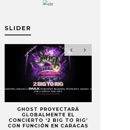
SLIDER
E
GHOST PROYECTARÁ
KAROL 
GLOBALMENTE EL
TRACKLIST
CONCIERTO ‘2 BIG TO RIG’
‘NO ME A
RLI XCX ESTARÁ EN SNL EL 16
STEVIE NI
CON FUNCIÓN EN CARACAS
SENTI