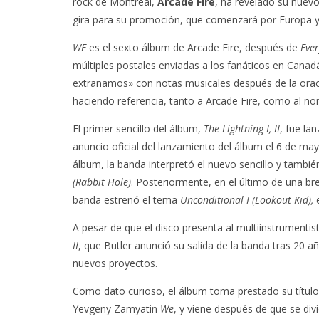
rock de Montreal,
Arcade Fire
, ha revelado su nue
gira para su promoción, que comenzará por Europa y
WE
es el sexto álbum de Arcade Fire, después de
Eve
múltiples postales enviadas a los fanáticos en Can
extrañamos» con notas musicales después de la orac
haciendo referencia, tanto a Arcade Fire, como al n
El primer sencillo del álbum,
The Lightning I, II
, fue la
anuncio oficial del lanzamiento del álbum el 6 de ma
álbum, la banda interpretó el nuevo sencillo y tambié
(Rabbit Hole)
. Posteriormente, en el último de una b
banda estrenó el tema
Unconditional I (Lookout Kid),
e
A pesar de que el disco presenta al multiinstrumentis
II
, que Butler anunció su salida de la banda tras 20 añ
nuevos proyectos.
Como dato curioso, el álbum toma prestado su título 
Yevgeny Zamyatin
We
, y viene después de que se div