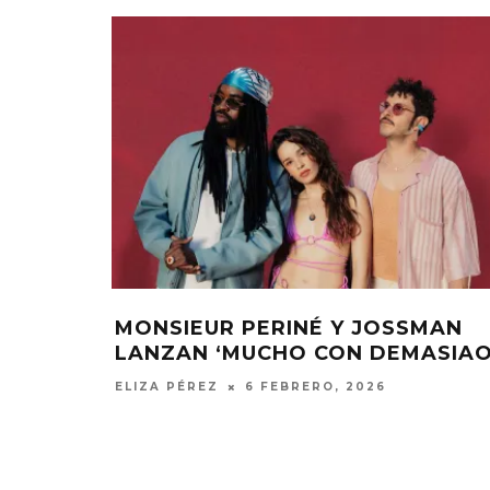
EUR
MONSIEUR PERINÉ Y JOSSMAN
DUSAS NO
LANZAN ‘MUCHO CON DEMASIAO
ELIZA PÉREZ
6 FEBRERO, 2026
DANIELLE PONDER ANUNCIA
KAROL 
NUEVO ÁLBUM Y ADELANTA
TRACKLIST
‘SUN AND MOON’
‘NO ME A
SENTI
6 AGOSTO, 2026