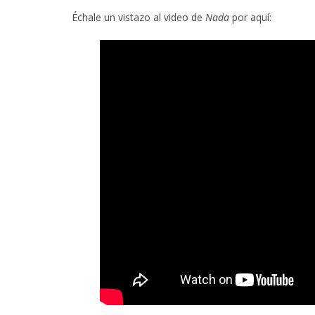
Échale un vistazo al video de
Nada
por aquí: