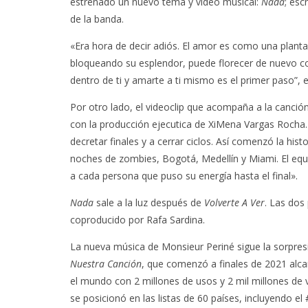
estrenado un nuevo tema y video musical:
Nada
; esc
de la banda.
«Era hora de decir adiós. El amor es como una planta,
bloqueando su esplendor, puede florecer de nuevo co
dentro de ti y amarte a ti mismo es el primer paso”, 
Por otro lado, el videoclip que acompaña a la canción
con la producción ejecutica de XiMena Vargas Rocha.
decretar finales y a cerrar ciclos. Así comenzó la hist
noches de zombies, Bogotá, Medellín y Miami. El equip
a cada persona que puso su energía hasta el final».
Nada
sale a la luz después de
Volverte A Ver
. Las dos
coproducido por Rafa Sardina.
La nueva música de Monsieur Periné sigue la sorpresiv
Nuestra Canción
, que comenzó a finales de 2021 alca
el mundo con 2 millones de usos y 2 mil millones de vi
se posicionó en las listas de 60 países, incluyendo el 