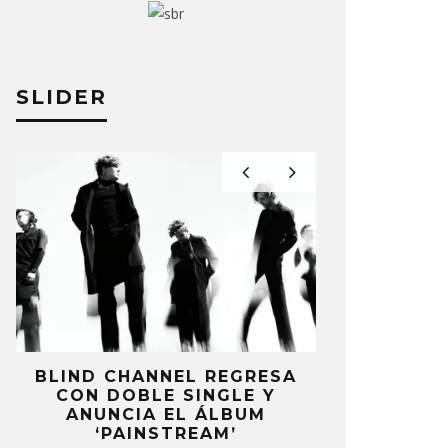
SLIDER
BLIND CHANNEL REGRESA
HAMILTO
CON DOBLE SINGLE Y
SENCILLO ‘
ANUNCIA EL ÁLBUM
W
‘PAINSTREAM’
6 AG