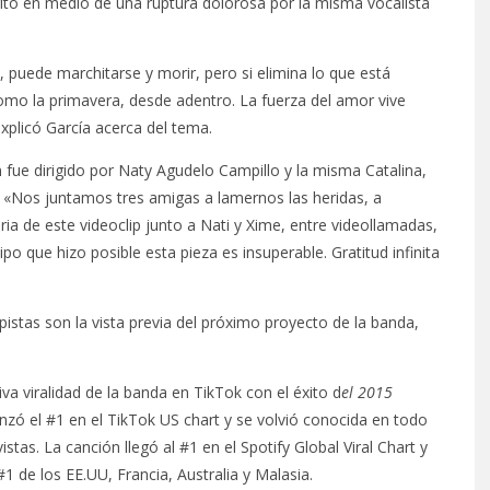
rito en medio de una ruptura dolorosa por la misma vocalista
 puede marchitarse y morir, pero si elimina lo que está
mo la primavera, desde adentro. La fuerza del amor vive
explicó García acerca del tema.
 fue dirigido por Naty Agudelo Campillo y la misma Catalina,
 «Nos juntamos tres amigas a lamernos las heridas, a
oria de este videoclip junto a Nati y Xime, entre videollamadas,
o que hizo posible esta pieza es insuperable. Gratitud infinita
 pistas son la vista previa del próximo proyecto de la banda,
a viralidad de la banda en TikTok con el éxito d
el 2015
nzó el #1 en el TikTok US chart y se volvió conocida en todo
stas. La canción llegó al #1 en el Spotify Global Viral Chart y
#1 de los EE.UU, Francia, Australia y Malasia.