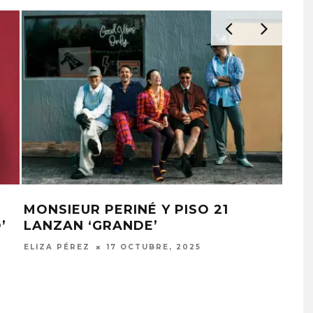
MONSIEUR PERINÉ Y PISO 21
’
LANZAN ‘GRANDE’
ELIZA PÉREZ
17 OCTUBRE, 2025
G PRESENTA
FANS DE BLACKPINK
 DE SU ÁLBUM
MOLESTOS POR FALTA DE
RREPIENTO DE
CELEBRACIÓN DEL 10º
R TANTO’
ANIVERSARIO