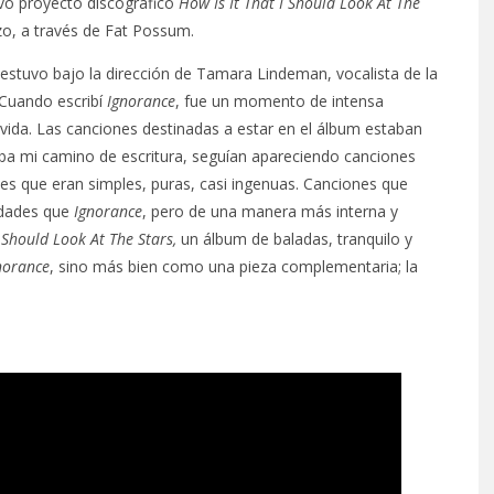
vo proyecto discográfico
How Is It That I Should Look At The
zo, a través de Fat Possum.
stuvo bajo la dirección de Tamara Lindeman, vocalista de la
»Cuando escribí
Ignorance
, fue un momento de intensa
 vida. Las canciones destinadas a estar en el álbum estaban
aba mi camino de escritura, seguían apareciendo canciones
es que eran simples, puras, casi ingenuas. Canciones que
idades que
Ignorance
, pero de una manera más interna y
I Should Look At The Stars,
un álbum de baladas, tranquilo y
norance
, sino más bien como una pieza complementaria; la