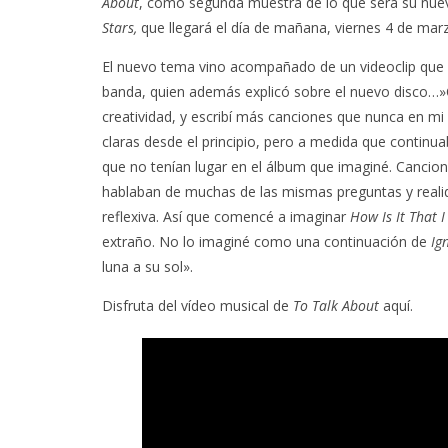
About
, como segunda muestra de lo que será su nue
Stars,
que llegará el día de mañana, viernes 4 de mar
El nuevo tema vino acompañado de un videoclip que e
banda, quien además explicó sobre el nuevo disco…
creatividad, y escribí más canciones que nunca en mi
claras desde el principio, pero a medida que continu
que no tenían lugar en el álbum que imaginé. Cancion
hablaban de muchas de las mismas preguntas y real
reflexiva. Así que comencé a imaginar
How Is It That 
extraño. No lo imaginé como una continuación de
Ig
luna a su sol».
Disfruta del vídeo musical de
To Talk About
aquí.