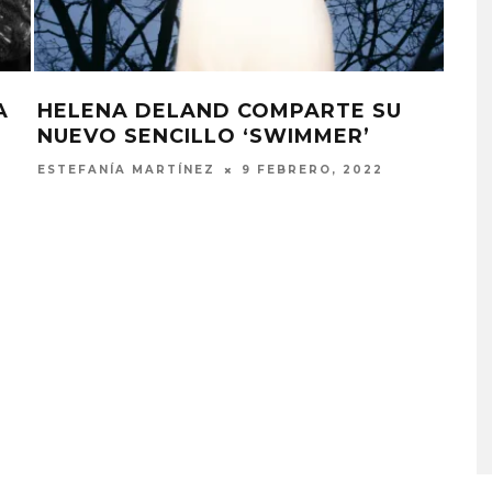
A
HELENA DELAND COMPARTE SU
TH
NUEVO SENCILLO ‘SWIMMER’
NUE
SHO
ESTEFANÍA MARTÍNEZ
9 FEBRERO, 2022
CO
ESTE
MONET IN BLUE EXPLORA 
FRAGILIDAD DEL TIEMPO
CON ‘ALONSO’
7 AGOSTO, 2026