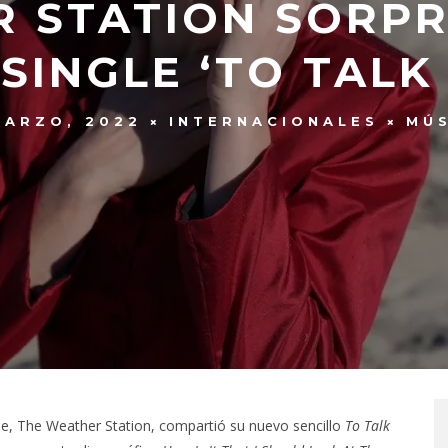
 STATION SORPR
SINGLE ‘TO TALK
MARZO, 2022
INTERNACIONALES
MÚS
se, The Weather Station, compartió su nuevo sencillo
To Talk