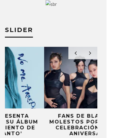
SLIDER
FANS DE BLACKPINK
BLIND CHA
MOLESTOS POR FALTA DE
CON DOB
CELEBRACIÓN DEL 10º
ANUNCI
ANIVERSARIO
‘PAI