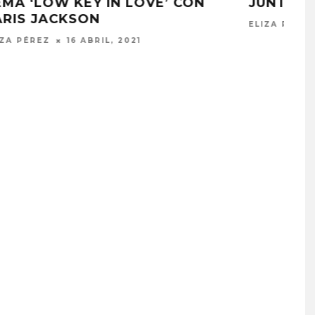
JUNTO A ANDY HULL
ELIZA PÉREZ
25 ENERO, 2021
PROYECTARÁ
KAROL G PRESENTA
LMENTE EL
TRACKLIST DE SU ÁLBUM
‘2 BIG TO RIG’
‘NO ME ARREPIENTO DE
ÓN EN CARACAS
SENTIR TANTO’