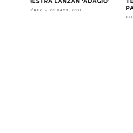
GIO’
TEMA ‘LOW KEY IN LOVE’ CON
PARIS JACKSON
ELIZA PÉREZ
16 ABRIL, 2021
EDGAR BAJO EL AGUA ABRE
GHOST 
UN NUEVO CAPÍTULO CON
GLOBA
‘CAMPO, PUERTA’
CONCIERTO 
CON FUNCI
6 AGOSTO, 2026