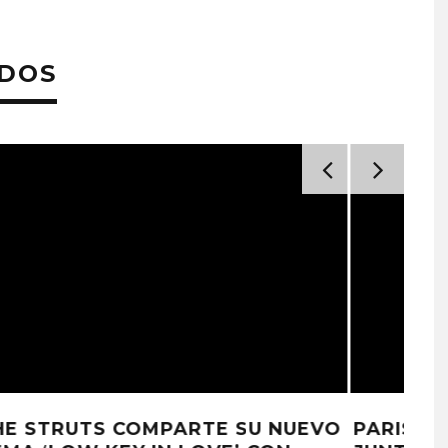
ADOS
VO
PARIS JACKSON REVELA ‘EYELIDS’