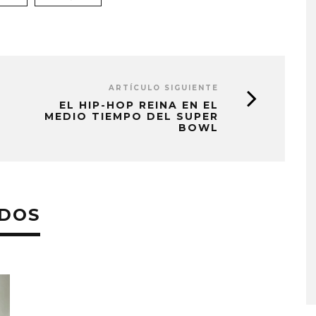
ARTÍCULO SIGUIENTE
EL HIP-HOP REINA EN EL
MEDIO TIEMPO DEL SUPER
BOWL
ADOS
MONET IN BLUE EXPLORA 
FRAGILIDAD DEL TIEMPO
CON ‘ALONSO’
7 AGOSTO, 2026