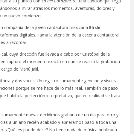
eitar a su público con
La del Corazoncito
, una canción que llega
nvitándonos a mirar atrás los momentos, aventuras, dolores y
ra un nuevo comienzo.
 en compañía de la joven cantautora mexicana
Eli de
ataformas digitales, llama la atención de la escena cantautoral
s a recordar.
al, cuya dirección fue llevada a cabo por Cristóbal de la
uien capturó el momento exacto en que se realizó la grabación
cargo de Manú Jalil.
tarra y dos voces. Un registro sumamente genuino y visceral.
nciones porque se me hace de lo más real. También da paso
e habita la perfección interpretativa, que en realidad se trata
s sumamente nueva, decidimos grabarla de un día para otro y
racias a un año recién acabado y abriéramos paso a toda una
co. ¿Qué les puedo decir? No tiene nada de música publicada