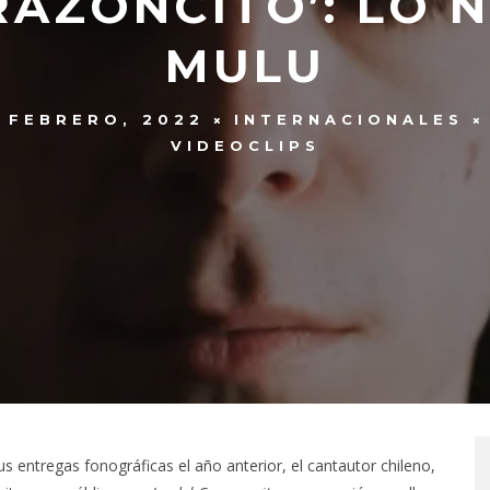
RAZONCITO’: LO 
MULU
 FEBRERO, 2022
INTERNACIONALES
VIDEOCLIPS
 entregas fonográficas el año anterior, el cantautor chileno,