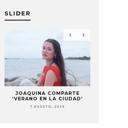
SLIDER
LA
JOAQUINA COMPARTE
STRAY KIDS
‘VERANO EN LA CIUDAD’
‘THI
7 AGOSTO, 2026
7 AG