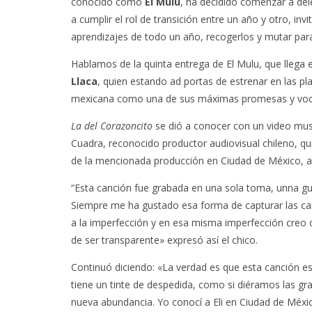
conocido como
El Mulu
, ha decidido comenzar a del
a cumplir el rol de transición entre un año y otro, i
aprendizajes de todo un año, recogerlos y mutar pa
Hablamos de la quinta entrega de El Mulu, que llega
Llaca
, quien estando ad portas de estrenar en las pl
mexicana como una de sus máximas promesas y voce
La del Corazoncito
se dió a conocer con un video music
Cuadra, reconocido productor audiovisual chileno, q
de la mencionada producción en Ciudad de México, a 
“Esta canción fue grabada en una sola toma, unna gui
Siempre me ha gustado esa forma de capturar las ca
a la imperfección y en esa misma imperfección creo qu
de ser transparente» expresó así el chico.
Continuó diciendo: «La verdad es que esta canción e
tiene un tinte de despedida, como si diéramos las g
nueva abundancia. Yo conocí a Eli en Ciudad de Méxi