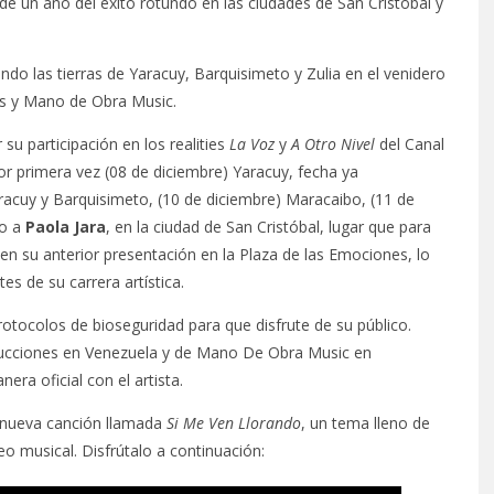
de un año del éxito rotundo en las ciudades de San Cristóbal y
ando las tierras de Yaracuy, Barquisimeto y Zulia en el venidero
s y Mano de Obra Music.
 su participación en los realities
La Voz
y
A Otro Nivel
del Canal
por primera vez (08 de diciembre) Yaracuy, fecha ya
acuy y Barquisimeto, (10 de diciembre) Maracaibo, (11 de
to a
Paola Jara
, en la ciudad de San Cristóbal, lugar que para
le en su anterior presentación en la Plaza de las Emociones, lo
s de su carrera artística.
otocolos de bioseguridad para que disfrute de su público.
ducciones en Venezuela y de Mano De Obra Music en
a oficial con el artista.
 nueva canción llamada
Si Me Ven Llorando
, un tema lleno de
 musical. Disfrútalo a continuación: