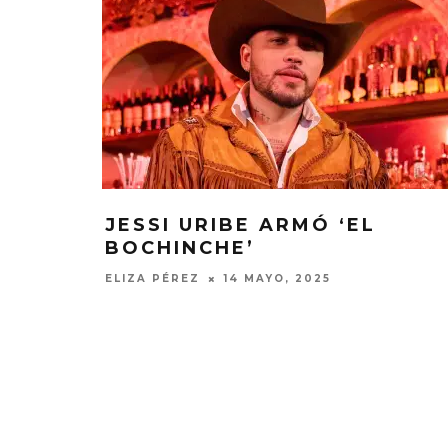
JESSI URIBE ARMÓ ‘EL
BOCHINCHE’
ELIZA PÉREZ
14 MAYO, 2025
MONET IN B
FRAGILIDA
CON 
7 AGO