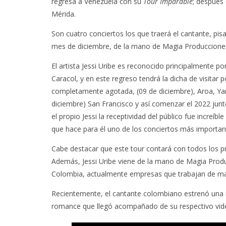
regresa a Venezuela con su
Tour Imparable
; después 
Mérida.
Son cuatro conciertos los que traerá el cantante, pis
mes de diciembre, de la mano de Magia Produccione
El artista Jessi Uribe es reconocido principalmente por
Caracol, y en este regreso tendrá la dicha de visitar 
completamente agotada, (09 de diciembre), Aroa, Yar
diciembre) San Francisco y así comenzar el 2022 jun
el propio Jessi la receptividad del público fue increíb
que hace para él uno de los conciertos más importante
Cabe destacar que este tour contará con todos los pr
Además, Jessi Uribe viene de la mano de Magia Pro
Colombia, actualmente empresas que trabajan de maner
Recientemente, el cantante colombiano estrenó una
romance que llegó acompañado de su respectivo video