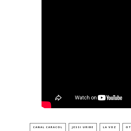
CANAL CARACOL
JESSI URIBE
LA VOZ
OT