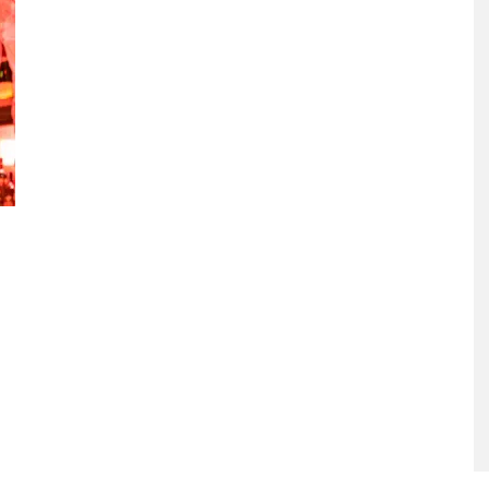
LUE EXPLORA LA
JOAQUINA COMPARTE
D DEL TIEMPO
‘VERANO EN LA CIUDAD’
‘ALONSO’
7 AGOSTO, 2026
STO, 2026