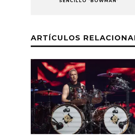
SENCILLO ‘BOWMAN’
ARTÍCULOS RELACION
MONET IN BLUE EXPLORA LA
JOAQUIN
FRAGILIDAD DEL TIEMPO
‘VERANO E
CON ‘ALONSO’
7 AGO
7 AGOSTO, 2026