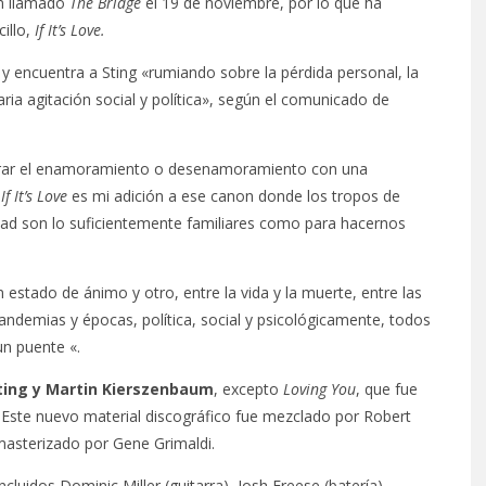
um llamado
The Bridge
el 19 de noviembre, por lo que ha
illo,
If It’s Love.
y encuentra a Sting «rumiando sobre la pérdida personal, la
naria agitación social y política», según el comunicado de
parar el enamoramiento o desenamoramiento con una
’
If It’s Love
es mi adición a ese canon donde los tropos de
dad son lo suficientemente familiares como para hacernos
 estado de ánimo y otro, entre la vida y la muerte, entre las
pandemias y épocas, política, social y psicológicamente, todos
n puente «.
ting y Martin Kierszenbaum
, excepto
Loving You
, que fue
. Este nuevo material discográfico fue mezclado por Robert
asterizado por Gene Grimaldi.
idos Dominic Miller (guitarra), Josh Freese (batería),