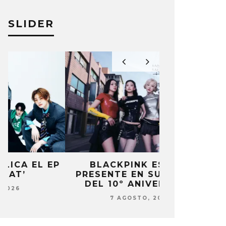
SLIDER
P
BLACKPINK ESTARÁ
DANIELA 
PRESENTE EN SU EVENTO
NUEVA ERA 
DEL 10º ANIVERSARIO
7 AG
7 AGOSTO, 2026