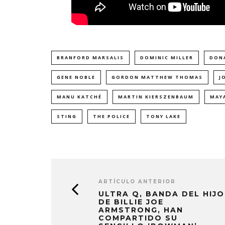
BRANFORD MARSALIS
DOMINIC MILLER
DON
GENE NOBLE
GORDON MATTHEW THOMAS
J
MANU KATCHÉ
MARTIN KIERSZENBAUM
MAYA
STING
THE POLICE
TONY LAKE
ARTÍCULO ANTERIOR
ULTRA Q, BANDA DEL HIJO
DE BILLIE JOE
ARMSTRONG, HAN
COMPARTIDO SU