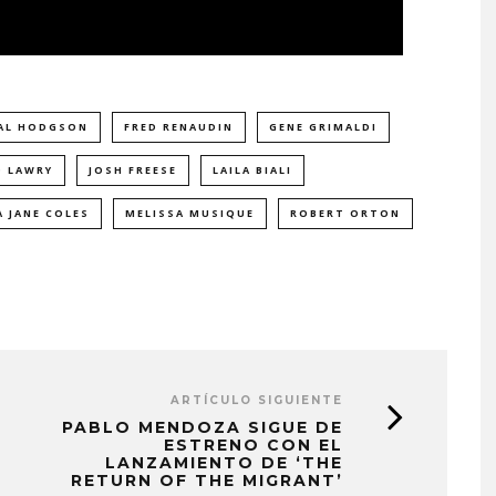
AL HODGSON
FRED RENAUDIN
GENE GRIMALDI
O LAWRY
JOSH FREESE
LAILA BIALI
 JANE COLES
MELISSA MUSIQUE
ROBERT ORTON
ARTÍCULO SIGUIENTE
PABLO MENDOZA SIGUE DE
ESTRENO CON EL
LANZAMIENTO DE ‘THE
RETURN OF THE MIGRANT’