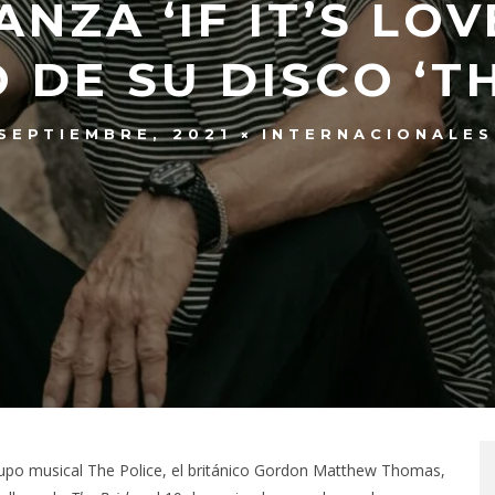
ANZA ‘IF IT’S LO
 DE SU DISCO ‘TH
 SEPTIEMBRE, 2021
INTERNACIONALES
rupo musical The Police, el británico Gordon Matthew Thomas,