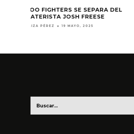
A DEL
SNOOP DOGG Y STING SE UNEN 
‘ANOTHER PART OF ME’
JULIO MOREAN
2 DICIEMBRE, 2024