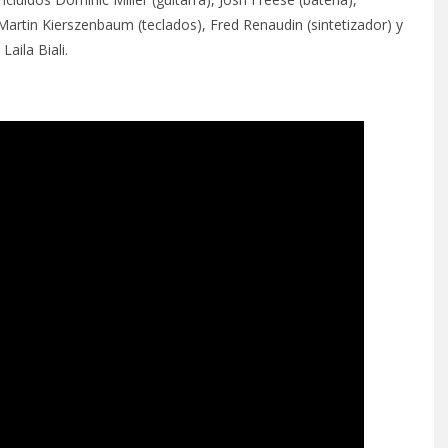
Martin Kierszenbaum (teclados), Fred Renaudin (sintetizador) y
aila Biali.