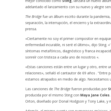
mejor conocido como
Sting
, lanzará un nuevo álb
adelantado el lanzamiento con su nuevo y alegre senc
The Bridge
fue un álbum escrito durante la pandemia, 
separación, la interrupción, el encierro y la extraordi
prensa.
«Ciertamente no soy el primer compositor en equi
enfermedad incurable, ni seré el último», dijo Sting. «
síntomas metafóricos, diagnóstico y franca incapaci
sonreír con tristeza a cada uno de nosotros «.
«Estas canciones están entre un lugar y otro, entre un
relaciones», señaló el cantautor de 69 años . “Entre 
estamos atrapados en medio de algo. Necesitamos u
Las canciones de
The Bridge
fueron producidas por
S
producida por el mismo Sting con
Maya Jane Coles
Orton, diseñado por Donal Hodgson y Tony Lake, y m
Además, el mismo cuenta con numerosos músicos, inclu