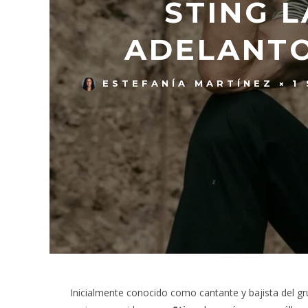
STING L
ADELANTO
ESTEFANÍA MARTÍNEZ
1
Inicialmente conocido como cantante y bajista del g