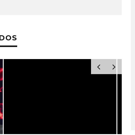
ADOS
A COMPARTE
STRAY KIDS PUBLICA EL E
N LA CIUDAD’
‘THIS & THAT’
STO, 2026
7 AGOSTO, 2026