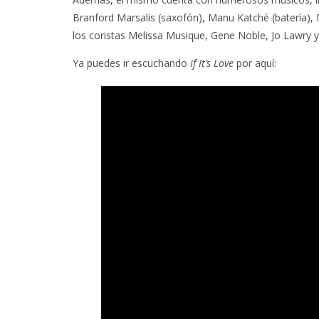
Branford Marsalis (saxofón), Manu Katché (batería), 
los coristas Melissa Musique, Gene Noble, Jo Lawry y L
Ya puedes ir escuchando
If It’s Love
por aquí: