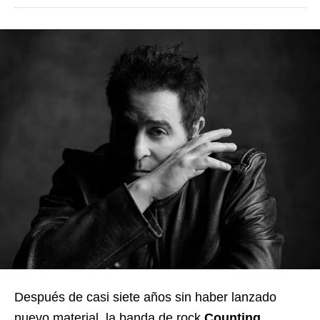
Después de casi siete años sin haber lanzado
nuevo material, la banda de rock
Counting