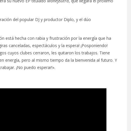
erá su nuevo EP titulado
Moneysutra
, que llegará el próximo
ración del popular DJ y productor Diplo, y el dúo
stá hecha con rabia y frustración por la energía que ha
giras canceladas, espectáculos y la espera! ¡Posponiendo!
s cuyos clubes cerraron, les quitaron los trabajos. Tiene
n energía, pero al mismo tiempo da la bienvenida al futuro. Y
 trabajar. ¡No puedo esperar!».