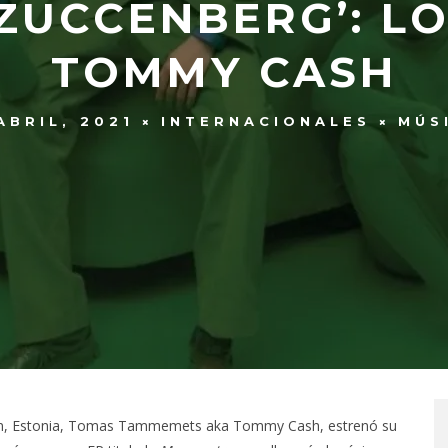
ZUCCENBERG’: L
TOMMY CASH
ABRIL, 2021
INTERNACIONALES
MÚS
allin, Estonia, Tomas Tammemets aka Tommy Cash, estrenó su