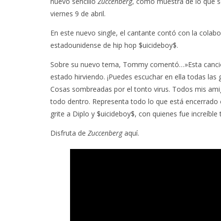
nuevo sencillo
Zuccenberg
, como muestra de lo que s
viernes 9 de abril.
En este nuevo single, el cantante contó con la colabo
estadounidense de hip hop $uicideboy$.
Sobre su nuevo tema, Tommy comentó…»Esta canción e
estado hirviendo. ¡Puedes escuchar en ella todas las 
Cosas sombreadas por el tonto virus. Todos mis amigo
todo dentro. Representa todo lo que está encerrado e
grite a Diplo y $uicideboy$, con quienes fue increíble
Disfruta de
Zuccenberg
aquí.