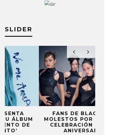
SLIDER
FANS DE BLACKPINK
BLIND CHA
MOLESTOS POR FALTA DE
CON DOB
CELEBRACIÓN DEL 10º
ANUNCI
ANIVERSARIO
‘PAI