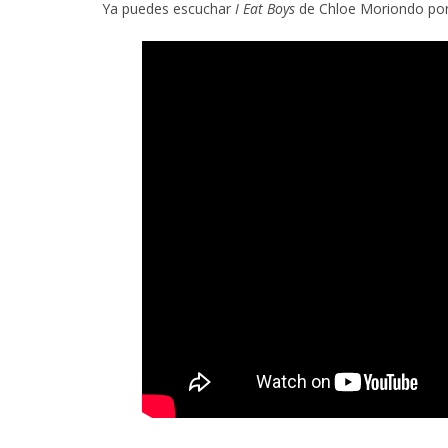
Ya puedes escuchar
I Eat Boys
de Chloe Moriondo por