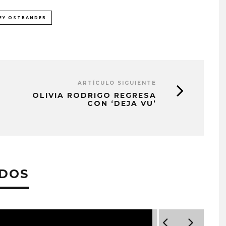
EY OSTRANDER
ARTÍCULO SIGUIENTE
OLIVIA RODRIGO REGRESA
CON ‘DEJA VU’
ADOS
PROYECTARÁ
KAROL G PRESENTA
LMENTE EL
TRACKLIST DE SU ÁLBUM
‘2 BIG TO RIG’
‘NO ME ARREPIENTO DE
ÓN EN CARACAS
SENTIR TANTO’