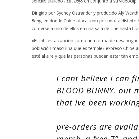
sencillo titulado
I Eat Boys
en conjunto a su videoclip, 
Dirigido por Sydney Ostrander y producido Aly Weather
Body
, en donde Chloe ataca -uno por uno- a distinto
comerse a uno de ellos en una sala de cine hasta tirar
«Escribí esta canción como una forma de desahogarse 
población masculina que es terrible» expresó Chloe a
esté al aire y que las personas puedan estar tan e
i cant believe i can f
BLOOD BUNNY. out ma
that ive been working
pre-orders are avail
merch, a free 7”, an