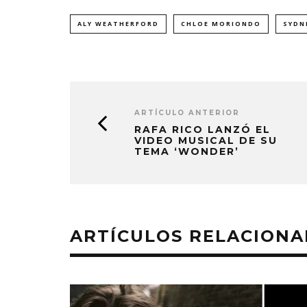
ALY WEATHERFORD
CHLOE MORIONDO
SYDN
ARTÍCULO ANTERIOR
RAFA RICO LANZÓ EL
VIDEO MUSICAL DE SU
TEMA ‘WONDER’
ARTÍCULOS RELACION
EDGAR BAJO EL AGUA ABRE
GHOST 
UN NUEVO CAPÍTULO CON
GLOBA
‘CAMPO, PUERTA’
CONCIERTO 
CON FUNCI
6 AGOSTO, 2026