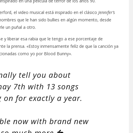
inspirado en una película de terror de los años 90.
ford, el video musical está inspirado en el clásico
Jennifer’s
 hombres que le han sido bullies en algún momento, desde
le un puñal a otro.
y liberar esa rabia que le tengo a ese porcentaje de
nte la prensa. «Estoy inmensamente felíz de que la canción ya
mocionadas como yo por Blood Bunny».
inally tell you about
y 7th with 13 songs
 on for exactly a year.
able now with brand new
d so much more 🐇