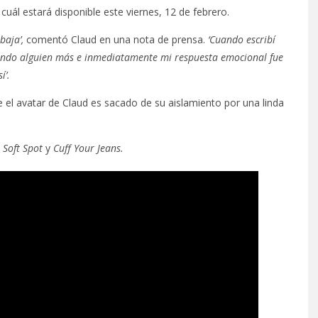
 cuál estará disponible este viernes, 12 de febrero.
baja’,
comentó Claud en una nota de prensa.
‘Cuando escribí
tando alguien más e inmediatamente mi respuesta emocional fue
í’.
 el avatar de Claud es sacado de su aislamiento por una linda
 Soft Spot
y
Cuff Your Jeans.