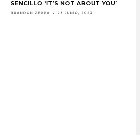
SENCILLO ‘IT’S NOT ABOUT YOU’
‘H
SU 
BRANDON ZERPA
23 JUNIO, 2023
LIV
ESTE
MONET IN BLUE EXPLORA 
FRAGILIDAD DEL TIEMPO
CON ‘ALONSO’
7 AGOSTO, 2026