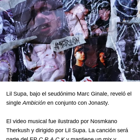
Lil Supa, bajo el seudónimo Marc Ginale, reveló el
single
Ambición
en conjunto con Jonasty.
El video musical fue ilustrado por Nosmkano
Therkush y dirigido por Lil Supa. La canción será
parte del EP
C.R.A.C.K
y mantiene un mix y