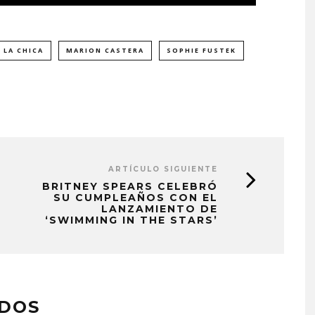
LA CHICA
MARION CASTERA
SOPHIE FUSTEK
ARTÍCULO SIGUIENTE
BRITNEY SPEARS CELEBRÓ
SU CUMPLEAÑOS CON EL
LANZAMIENTO DE
‘SWIMMING IN THE STARS’
RØZ LANZA EL ÁLBUM ‘SE
ESTÁ HACIENDO TARDE’
7 AGOSTO, 2026
ADOS