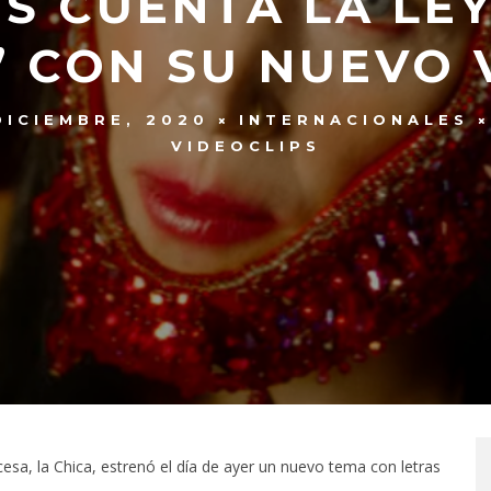
OS CUENTA LA LEY
’ CON SU NUEVO 
DICIEMBRE, 2020
INTERNACIONALES
VIDEOCLIPS
esa, la Chica, estrenó el día de ayer un nuevo tema con letras