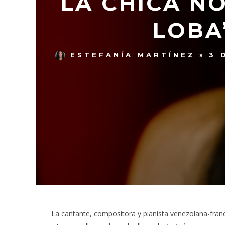
LA CHICA N
LOBA
ESTEFANÍA MARTÍNEZ
3 
La cantante, compositora y pianista venezolana-franc