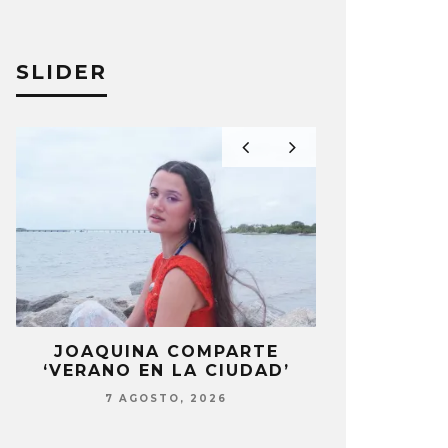
SLIDER
JOAQUINA COMPARTE
DANIELA 
‘VERANO EN LA CIUDAD’
NUEVA ERA 
7 AGOSTO, 2026
7 AG