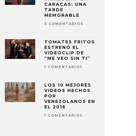
CARACAS: UNA
TARDE
MEMORABLE
3 COMENTARIOS
TOMATES FRITOS
ESTRENÓ EL
VIDEOCLIP DE
“ME VEO SIN TI”
1 COMENTARIOS
LOS 10 MEJORES
VIDEOS HECHOS
POR
VENEZOLANOS EN
EL 2016
1 COMENTARIOS
RRA WHACK ESTRENA ’76’
DISFRUTA 
PIRADO EN EL EQUIPO PHILA
TIERRA W