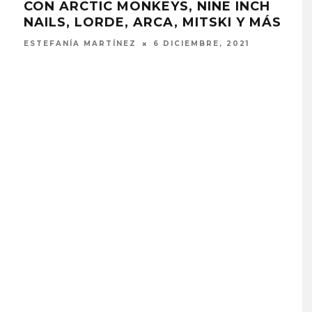
UN
ESTEFANÍA MARTÍNEZ
3 AGOSTO, 2021
ESTE
 EL AGUA ABRE
GHOST PROYECTARÁ
CAPÍTULO CON
GLOBALMENTE EL
, PUERTA’
CONCIERTO ‘2 BIG TO RIG
CON FUNCIÓN EN CARACA
STO, 2026