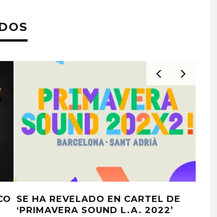
ADOS
A
TIERRA WHACK COMPARTE ‘WALK
TIE
L’
THE BEAT’
INS