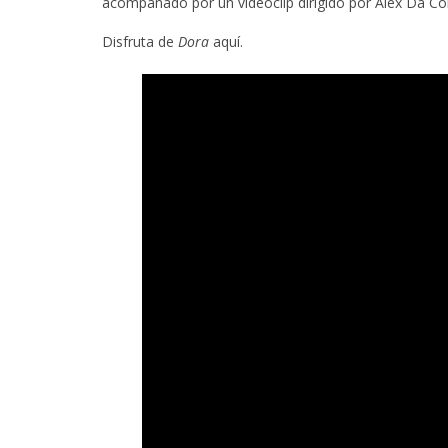
acompañado por un videoclip dirigido por Alex Da Co
Disfruta de
Dora
aquí.