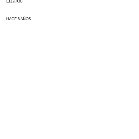
Lizardo
HACE 6 AÑOS