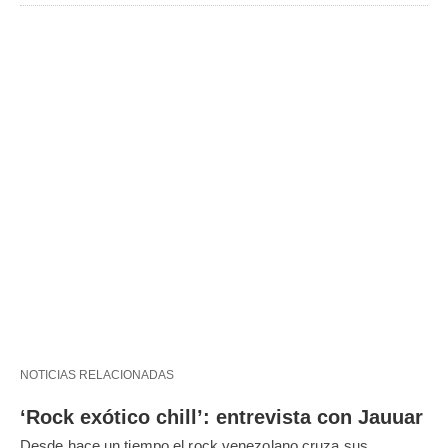
NOTICIAS RELACIONADAS
‘Rock exótico chill’: entrevista con Jauuar
Desde hace un tiempo el rock venezolano cruza sus