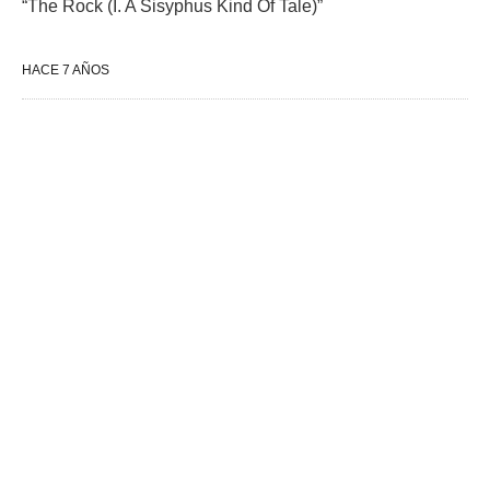
“The Rock (I. A Sisyphus Kind Of Tale)”
HACE 7 AÑOS