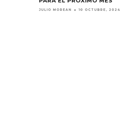
.PAAK PRESENTAN ‘HELLO WOR
PARA LOS JUEGOS OLÍMPICOS
JULIO MOREAN
25 JULIO, 2024
MONET IN BLUE EXPLORA LA
JOAQUIN
FRAGILIDAD DEL TIEMPO
‘VERANO E
CON ‘ALONSO’
7 AGO
7 AGOSTO, 2026