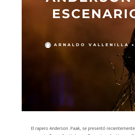
ESCENARI
ARNALDO VALLENILLA
El rapero Anderson .Paak, se presentó recientemente