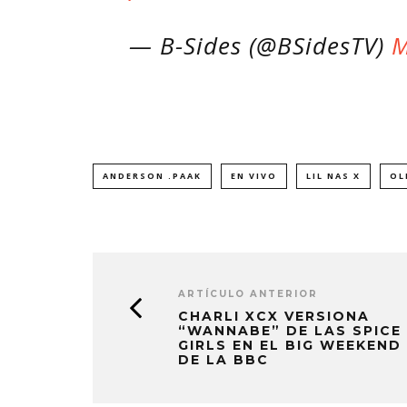
— B-Sides (@BSidesTV)
M
ANDERSON .PAAK
EN VIVO
LIL NAS X
OL
ARTÍCULO ANTERIOR
CHARLI XCX VERSIONA
“WANNABE” DE LAS SPICE
GIRLS EN EL BIG WEEKEND
DE LA BBC