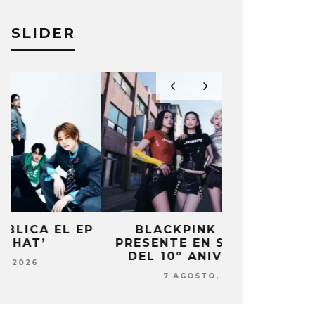
SLIDER
P
BLACKPINK ESTARÁ
DANIELA 
PRESENTE EN SU EVENTO
NUEVA ERA 
DEL 10º ANIVERSARIO
7 AG
7 AGOSTO, 2026