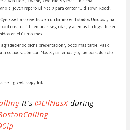
reta Van Fleet, Twenty One Pilots y más. En dicha
ario al joven rapero Lil Nas X para cantar “Old Town Road”.
y Cyrus,se ha convertido en un himno en Estados Unidos, y ha
lboard durante 11 semanas seguidas, y además ha logrado ser
idos en el último mes.
on, agradeciendo dicha presentación y poco más tarde .Paak
una colaboración con Nas X”, sin embargo, fue borrado solo
urce=ig_web_copy_link
lling
it's
@LilNasX
during
BostonCalling
90Ip