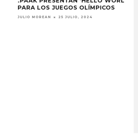
LD’
TEMA CON ANDERSON .PAAK
JULIO MOREAN
28 JUNIO, 2024
A COMPARTE
STRAY KIDS PUBLICA EL E
N LA CIUDAD’
‘THIS & THAT’
STO, 2026
7 AGOSTO, 2026