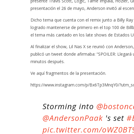
presente Travis Scott, Logic, Tame Impala, Hozier, G
presentación el 26 de mayo, Anderson invitó al escen
Dicho tema que cuenta con el remix junto a Billy Ra
logrado mantenerse de primero en el top 100 de Bil
el tema más cantado en los late shows de Estados Un
Al finalizar el show, Lil Nas X se reunió con Anders
publicó un tweet donde afirmaba: “SPOILER: Llegará 
minutos después.
Ve aquí fragmentos de la presentación.
https://www.instagram.com/p/Bx6Tp3MnqY0/?utm_so
Storming into
@bostonca
@AndersonPaak
's set
#
pic.twitter.com/oWZ0BT