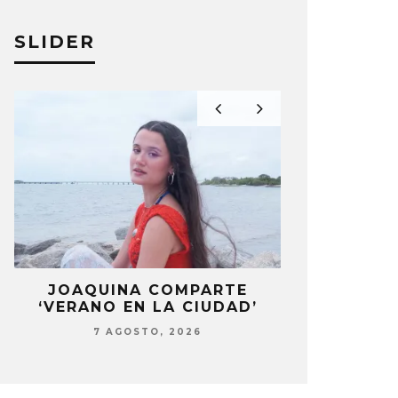
SLIDER
LA
JOAQUINA COMPARTE
STRAY KIDS
‘VERANO EN LA CIUDAD’
‘THI
7 AGOSTO, 2026
7 AG