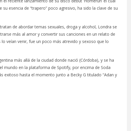
n el reciente lanzamiento de su disco debut ‘Homerun’ el cual
su esencia de “trapero” poco agresivo, ha sido la clave de su
 tratan de abordar temas sexuales, droga y alcohol, Londra se
trarse más al amor y convertir sus canciones en un relato de
 lo veían venir, fue un poco más atrevido y sexoso que lo
entina más allá de la ciudad donde nació (Córdoba), y se ha
 el mundo en la plataforma de Spotify, por encima de Soda
ás exitoso hasta el momento junto a Becky G titulado “Adan y