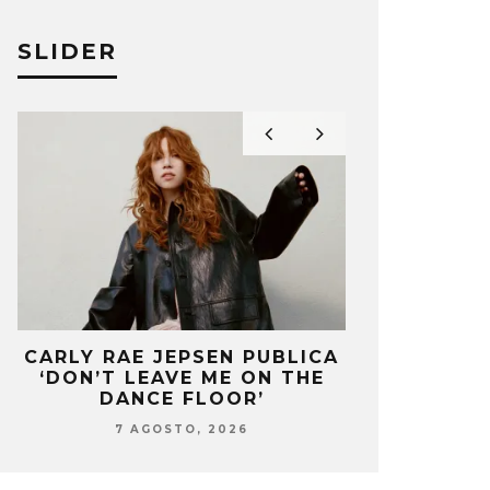
SLIDER
CARLY RAE JEPSEN PUBLICA
MONET IN B
’
‘DON’T LEAVE ME ON THE
FRAGILIDA
DANCE FLOOR’
CON 
7 AGOSTO, 2026
7 AG