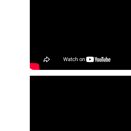
STRAY KIDS PUBLICA EL EP
BLACKP
‘THIS & THAT’
PRESENTE 
DEL 10º 
7 AGOSTO, 2026
7 AGO