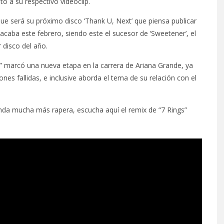
to a su respectivo videoclip.
ue será su próximo disco ‘Thank U, Next’ que piensa publicar
caba este febrero, siendo este el sucesor de ‘Sweetener’, el
 disco del año.
” marcó una nueva etapa en la carrera de Ariana Grande, ya
nes fallidas, e inclusive aborda el tema de su relación con el
 onda mucha más rapera, escucha aquí el remix de “7 Rings”