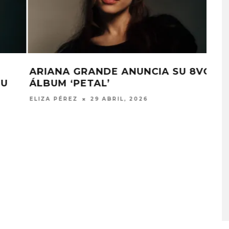
VO
OSCAR CONFIRMA
PRESENTACIONES DE CYNTHIA
ERIVO, ARIANA GRANDE Y LISA
ELIZA PÉREZ
25 FEBRERO, 2025
A COMPARTE
STRAY KIDS PUBLICA EL E
N LA CIUDAD’
‘THIS & THAT’
STO, 2026
7 AGOSTO, 2026