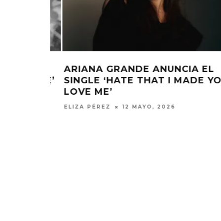
 EL
ARIANA GRANDE ANUNCIA SU 8
DE YOU
ÁLBUM ‘PETAL’
ELIZA PÉREZ
29 ABRIL, 2026
MONET IN BLUE EXPLORA LA
JOAQUIN
FRAGILIDAD DEL TIEMPO
‘VERANO E
CON ‘ALONSO’
7 AGO
7 AGOSTO, 2026