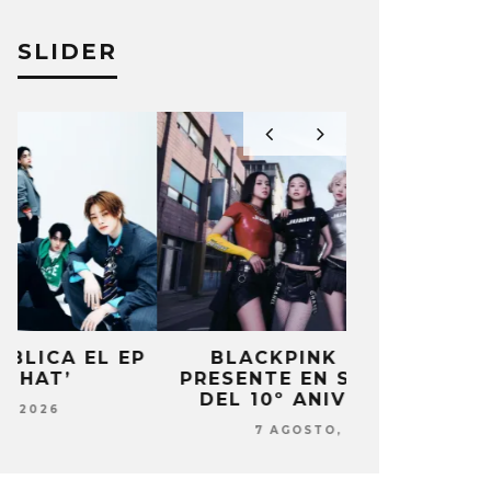
SLIDER
P
BLACKPINK ESTARÁ
DANIELA 
PRESENTE EN SU EVENTO
NUEVA ERA 
DEL 10º ANIVERSARIO
7 AG
7 AGOSTO, 2026