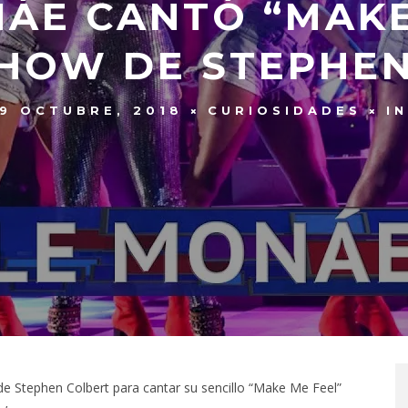
ÁE CANTÓ “MAKE
SHOW DE STEPHE
9 OCTUBRE, 2018
CURIOSIDADES
I
e Stephen Colbert para cantar su sencillo “Make Me Feel”