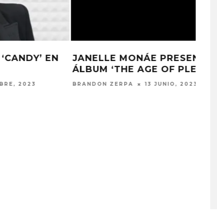
ZAPATO 3 CUMPLIÓ CON SU
RÉQUIEM EN LA CONCHA ACÚSTICA
DE BELLO MONTE
MAX MANZANO
30 ABRIL, 2023
A COMPARTE
STRAY KIDS PUBLICA EL E
N LA CIUDAD’
‘THIS & THAT’
STO, 2026
7 AGOSTO, 2026