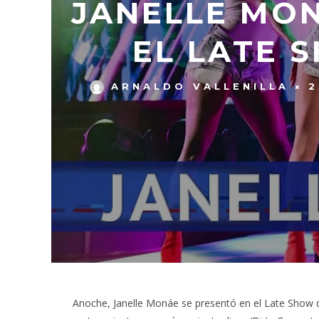
JANELLE MON
EL LATE 
ARNALDO VALLENILLA
2
Anoche, Janelle Monáe se presentó en el Late Show d