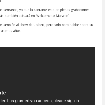
’.
nas semanas, ya que la cantante está en plenas grabaciones
emás, también actuará en ‘Welcome to Marwen’.
e también al show de Colbert, pero solo para hablar sobre su
 últimos años.