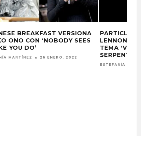
A
PARTICLE KID Y SEAN ONO
S
LENNON COMPARTEN SU NUEVO
TEMA ‘VELOCIRAPTURE (THE
SERPENT FLEW)’
ESTEFANÍA MARTÍNEZ
10 NOVIEMBRE, 2021
A COMPARTE
STRAY KIDS PUBLICA EL E
N LA CIUDAD’
‘THIS & THAT’
STO, 2026
7 AGOSTO, 2026