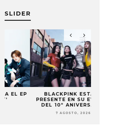
SLIDER
P
BLACKPINK ESTARÁ
DANIELA 
PRESENTE EN SU EVENTO
NUEVA ERA 
DEL 10º ANIVERSARIO
7 AG
7 AGOSTO, 2026