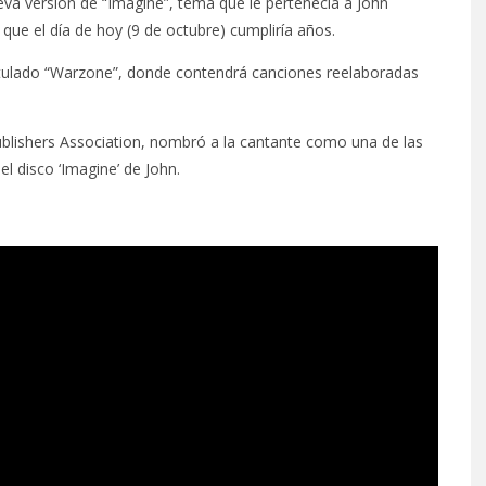
va versión de “Imagine”, tema que le pertenecía a John
e el día de hoy (9 de octubre) cumpliría años.
itulado “Warzone”, donde contendrá canciones reelaboradas
blishers Association, nombró a la cantante como una de las
l disco ‘Imagine’ de John.