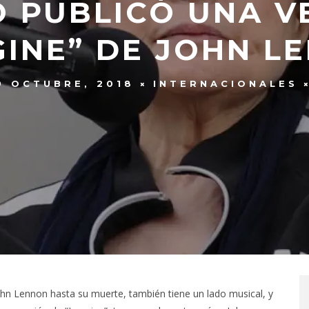
 PUBLICÓ UNA V
GINE” DE JOHN L
9 OCTUBRE, 2018
INTERNACIONALES
ohn Lennon hasta su muerte, también tiene un lado musical, y