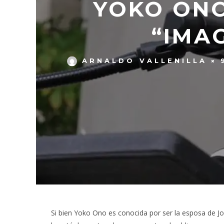
YOKO ONO
“IMA
ARNALDO VALLENILLA
Si bien Yoko Ono es conocida por ser la esposa de J