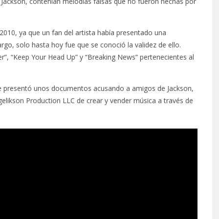
 Jackson, contenían melodías falsas que no fueron hechas por
2010, ya que un fan del artista había presentado una
rgo, solo hasta hoy fue que se conoció la validez de ello.
er”, “Keep Your Head Up” y “Breaking News” pertenecientes al
onde presentó unos documentos acusando a amigos de Jackson,
gelikson Production LLC de crear y vender música a través de