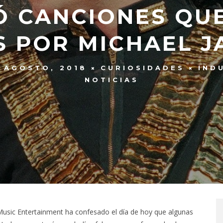
Ó CANCIONES QU
 POR MICHAEL 
 AGOSTO, 2018
CURIOSIDADES
IND
NOTICIAS
usic Entertainment ha confesado el día de hoy que algunas