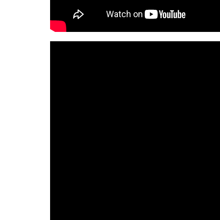
MONET IN B
FRAGILIDA
CON 
7 AGO