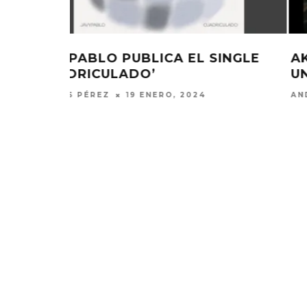
INGLE
AKAPELLAH Y AL2 EL ALDEANO 
UNEN EN ‘NI CON MONEY’
ANDRÉS PÉREZ
19 ENERO, 2024
DANIELLE PONDER ANUNCIA
KAROL 
NUEVO ÁLBUM Y ADELANTA
TRACKLIST
‘SUN AND MOON’
‘NO ME A
SENTI
6 AGOSTO, 2026