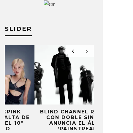
SLIDER
BLIND CHANNEL REGRESA
HAMILTO
CON DOBLE SINGLE Y
SENCILLO ‘
ANUNCIA EL ÁLBUM
W
‘PAINSTREAM’
6 AG