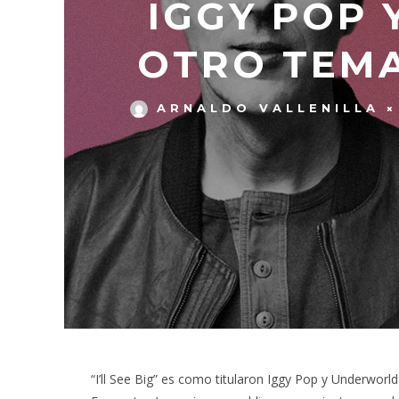
IGGY POP
OTRO TEMA
ARNALDO VALLENILLA
“I’ll See Big” es como titularon Iggy Pop y Underwor