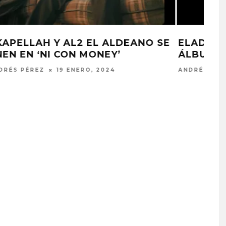
SE
ELADIO CARRIÓN PUBLICA SU
ÁLBUM ‘SOL MARÍA’
ANDRÉS PÉREZ
19 ENERO, 2024
G PRESENTA
FANS DE BLACKPINK
 DE SU ÁLBUM
MOLESTOS POR FALTA DE
RREPIENTO DE
CELEBRACIÓN DEL 10º
R TANTO’
ANIVERSARIO