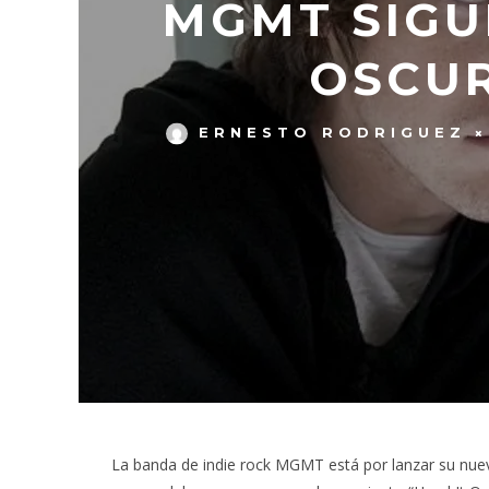
MGMT SIGU
OSCUR
ERNESTO RODRIGUEZ
La banda de indie rock MGMT está por lanzar su nuevo