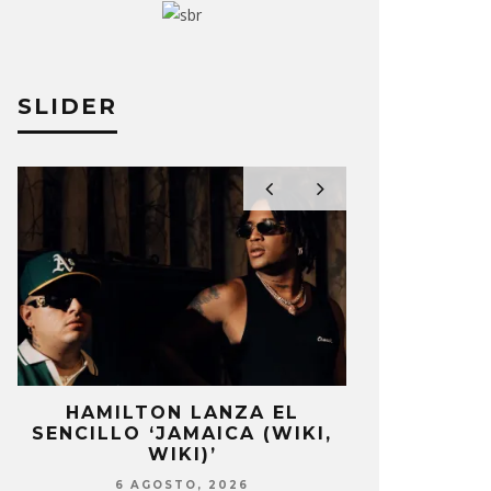
SLIDER
HAMILTON LANZA EL
EDGAR BAJO
SENCILLO ‘JAMAICA (WIKI,
UN NUEVO 
WIKI)’
‘CAMP
6 AGOSTO, 2026
6 AG