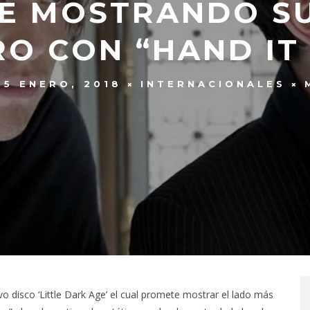
E MOSTRANDO S
O CON “HAND IT
5 ENERO, 2018
INTERNACIONALES
 disco ‘Little Dark Age’ el cual promete mostrar el lado más