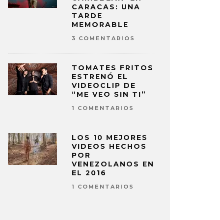
CARACAS: UNA
TARDE
MEMORABLE
3 COMENTARIOS
TOMATES FRITOS
ESTRENÓ EL
VIDEOCLIP DE
“ME VEO SIN TI”
1 COMENTARIOS
UCHA EL EP ‘SQUEEZE IT HARD’
VINILOVE
N!TSUOL
NUEVO SEN
LOS 10 MEJORES
A PÉREZ
27 MAYO, 2026
ELIZA PÉREZ
VIDEOS HECHOS
POR
VENEZOLANOS EN
EL 2016
1 COMENTARIOS