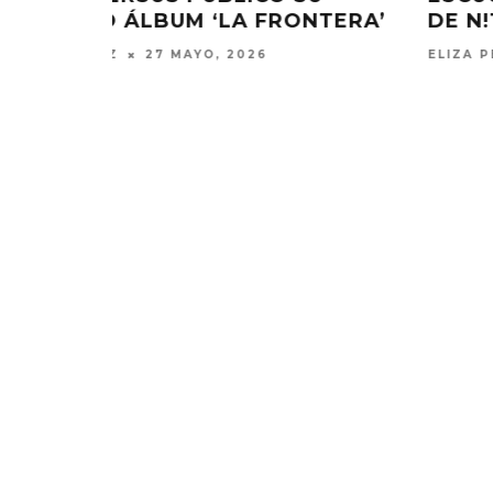
NTERA’
DE N!TSUOL
ELIZA PÉREZ
27 MAYO, 2026
MONET IN BLUE EXPLORA LA
JOAQUIN
FRAGILIDAD DEL TIEMPO
‘VERANO E
CON ‘ALONSO’
7 AGO
7 AGOSTO, 2026