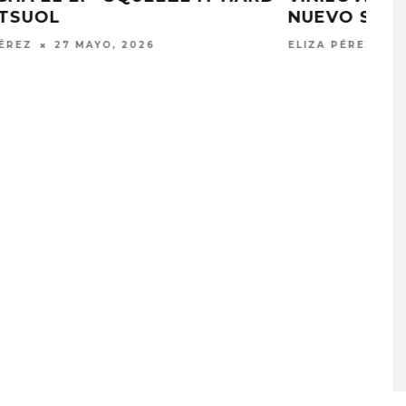
NUEVO SENCILLO ‘EL AVIÓN’
ELIZA PÉREZ
30 ABRIL, 2026
A COMPARTE
STRAY KIDS PUBLICA EL E
N LA CIUDAD’
‘THIS & THAT’
STO, 2026
7 AGOSTO, 2026