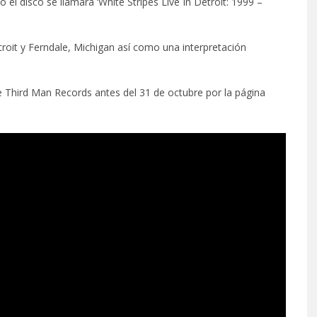
el disco se llamará ‘White Stripes Live In Detroit: 1999 –
troit y Ferndale, Michigan así como una interpretación
de Third Man Records antes del 31 de octubre por la página