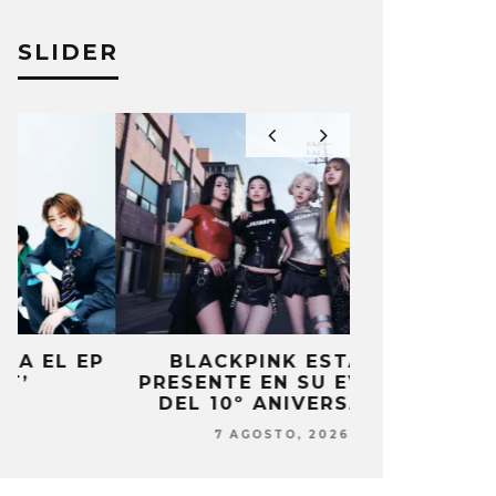
SLIDER
P
BLACKPINK ESTARÁ
DANIELA 
PRESENTE EN SU EVENTO
NUEVA ERA 
DEL 10º ANIVERSARIO
7 AG
7 AGOSTO, 2026