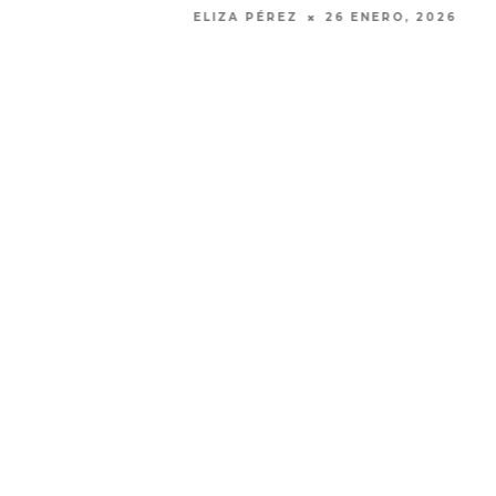
ELIZA PÉREZ
3 SEPTIEMBRE, 2025
EDGAR BAJO EL AGUA ABRE
GHOST 
UN NUEVO CAPÍTULO CON
GLOBA
‘CAMPO, PUERTA’
CONCIERTO 
CON FUNCI
6 AGOSTO, 2026