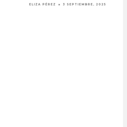
ELIZA PÉREZ
2 SEPTIEMBRE, 2025
PROYECTARÁ
KAROL G PRESENTA
LMENTE EL
TRACKLIST DE SU ÁLBUM
‘2 BIG TO RIG’
‘NO ME ARREPIENTO DE
ÓN EN CARACAS
SENTIR TANTO’