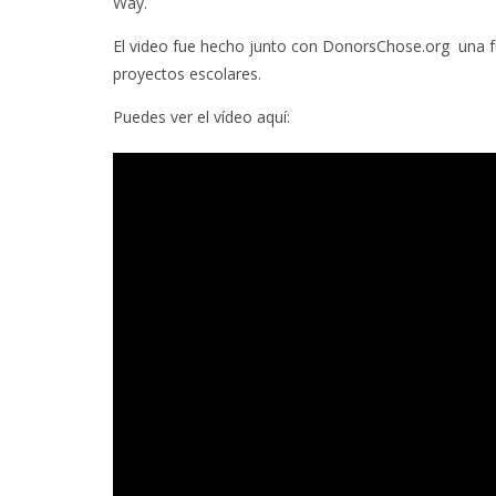
Way.
El video fue hecho junto con DonorsChose.org una f
proyectos escolares.
Puedes ver el vídeo aquí: