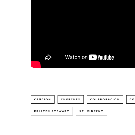
CANCIÓN
CHVRCHES
COLABORACIÓN
CO
KRISTEN STEWART
ST. VINCENT