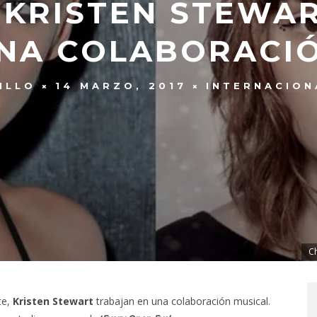
 KRISTEN STEWA
NA COLABORACI
ILLO
14 MARZO, 2017
INTERNACION
Ch
te,
Kristen Stewart
trabajan en una colaboración musical.