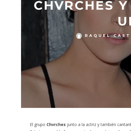
CHVRCHES Y
U
RAQUEL CAST
El grupo
Chvrches
junto a la actriz y también cantan