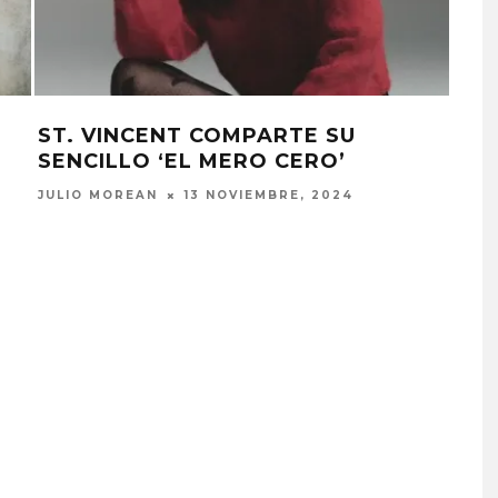
ST. VINCENT COMPARTE SU
ST.
SENCILLO ‘EL MERO CERO’
‘H
JULIO MOREAN
13 NOVIEMBRE, 2024
JULI
EDGAR BAJO EL AGUA ABR
UN NUEVO CAPÍTULO CON
‘CAMPO, PUERTA’
6 AGOSTO, 2026