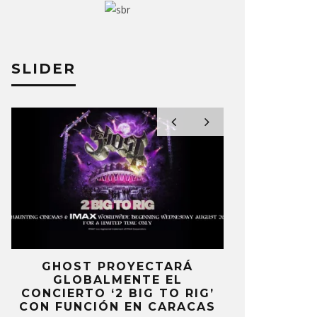
SLIDER
 VINCENT LANZA EL SENCILLO
ST. VINCE
OMBRE ROTO’
TIME NOT
O MOREAN
20 SEPTIEMBRE, 2024
JULIO MOREAN
E
GHOST PROYECTARÁ
KAROL 
GLOBALMENTE EL
TRACKLIST
CONCIERTO ‘2 BIG TO RIG’
‘NO ME A
CON FUNCIÓN EN CARACAS
SENTI