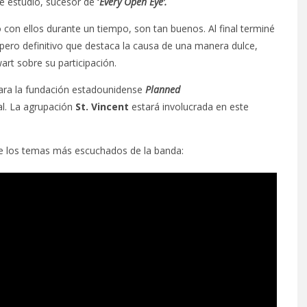
e estudio, sucesor de
‘
Every Open Eye’.
con ellos durante un tiempo, son tan buenos. Al final terminé
pero definitivo que destaca la causa de una manera dulce,
art sobre su participación.
para la fundación estadounidense
Planned
al. La agrupación
St. Vincent
estará involucrada en este
e los temas más escuchados de la banda: