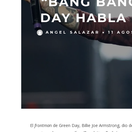
“BANG BAN
DAY HABLA
ANGEL SALAZAR
11 AGO
El
frontma
n de Green Day, Billie Joe Armstrong, dio 