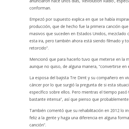
anunciaron hace unos días, ‘Revolution Radio’, especi
conforman.
Empezó por supuesto explica en que se había inspirado
producción, que de hecho fue la primera canción que h
masivos que suceden en Estados Unidos, mezclado co
esta ira, pero también ahora está siendo filmado y t
retorcido”.
Mencionó que para hacerlo tuvo que meterse en la men
aunque no quiso, de alguna manera, “convertirse en es
La esposa del bajista Tre Dirnt y su compañero en v
cáncer por lo que surgió la pregunta de si esta situació
específico sobre ellos. Pero mientras el tiempo pasó
bastante intensa”, así que pienso que probablemente 
También comentó que su rehabilitación en 2012 lo insp
feliz a la gente y haga una diferencia en alguna for
canción”.