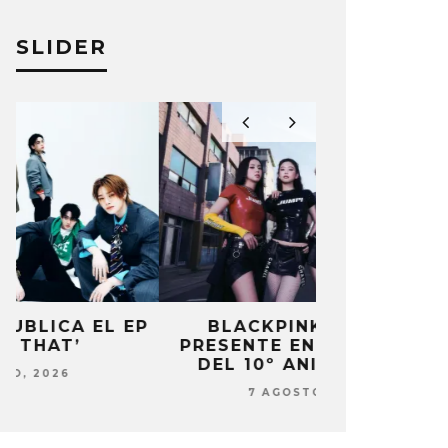
SLIDER
P
BLACKPINK ESTARÁ
DANIELA 
PRESENTE EN SU EVENTO
NUEVA ERA 
DEL 10º ANIVERSARIO
7 AG
7 AGOSTO, 2026