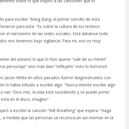
almente sobre lo que inspiró a las canciones que lo
 para escribir “Bang Bang· el primer sencillo de esta
icieron para esta: “Es sobre la cultura de los tiroteos
n el narcisismo de las redes sociales. Está dándose toda
odos nos tenemos bajo vigilancia. Para mi, eso es muy
te del asesino lo que lo hizo querer “salir de su mente”
e personaje” sino más bien “reflejarlo” esto lo horrorizó.
ivo Jason White en años pasados fueron diagnosticados con
n lo había influido a escribir algo: “Nunca intente escribir algo
 tu vas “Dios mío, la vida está sucediendo y se puede poner
está en el disco, imagino”.
iró a escribir la canción “Still Breathing” que espera: “Haga
ma, a medida que las personas se reconozcan así mismas en la