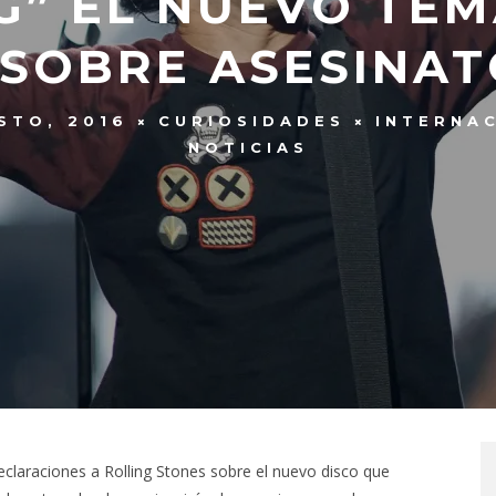
G” EL NUEVO TEM
 SOBRE ASESINAT
STO, 2016
CURIOSIDADES
INTERNA
NOTICIAS
declaraciones a Rolling Stones sobre el nuevo disco que