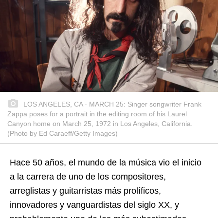
LOS ANGELES, CA - MARCH 25: Singer songwriter Frank
Zappa poses for a portrait in the editing room of his Laurel
Canyon home on March 25, 1972 in Los Angeles, California.
(Photo by Ed Caraeff/Getty Images)
Hace 50 años, el mundo de la música vio el inicio
a la carrera de uno de los compositores,
arreglistas y guitarristas más prolíficos,
innovadores y vanguardistas del siglo XX, y