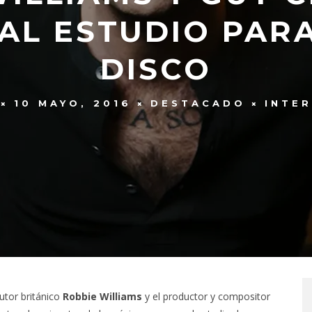
AL ESTUDIO PAR
DISCO
10 MAYO, 2016
DESTACADO
INTE
utor británico
Robbie Williams
y el productor y compositor