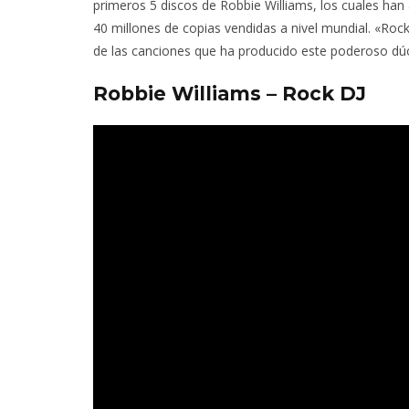
primeros 5 discos de Robbie Williams, los cuales han
40 millones de copias vendidas a nivel mundial. «Roc
de las canciones que ha producido este poderoso dúo
Robbie Williams – Rock DJ