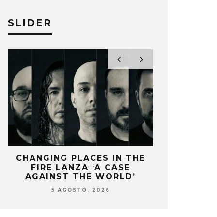
SLIDER
CHANGING PLACES IN THE
OZUNA Y 
FIRE LANZA ‘A CASE
ENCIENDEN 
AGAINST THE WORLD’
‘
5 AGOSTO, 2026
5 AG