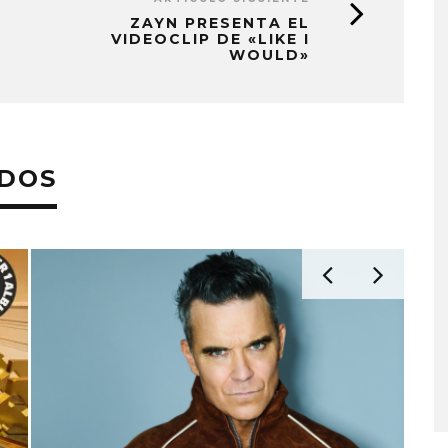
ZAYN PRESENTA EL
VIDEOCLIP DE «LIKE I
WOULD»
ADOS
KISS OF LIFE LANZA EL
SENCILLO ‘SWEAT’
4 AGOSTO, 2026