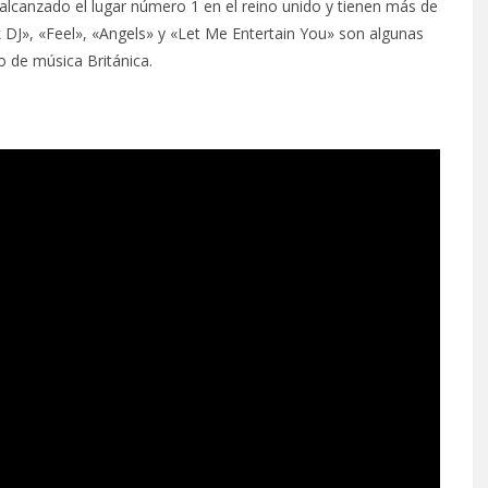
 alcanzado el lugar número 1 en el reino unido y tienen más de
k DJ», «Feel», «Angels» y «Let Me Entertain You» son algunas
 de música Británica.