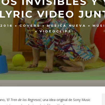
OS INVISIBLES 
LYRIC VIDEO JUN
 2016
COVERS
MÚSICA NUEVA
MÚS
VIDEOCLIPS
no, ‘
El Tren de los Regresos’,
una idea original de Sony Music