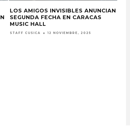
LOS AMIGOS INVISIBLES ANUNCIAN
LOS
EN
SEGUNDA FECHA EN CARACAS
PR
MUSIC HALL
MUS
STAFF CUSICA
12 NOVIEMBRE, 2025
STAF
MONET IN BLUE EXPLORA 
FRAGILIDAD DEL TIEMPO
CON ‘ALONSO’
7 AGOSTO, 2026