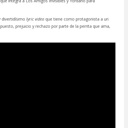
, que integra a Los Amigos Invisibles y Yordano para
y divertidísimo
lyric video
que tiene como protagonista a un
upuesto, prejuicio y rechazo por parte de la perrita que ama,