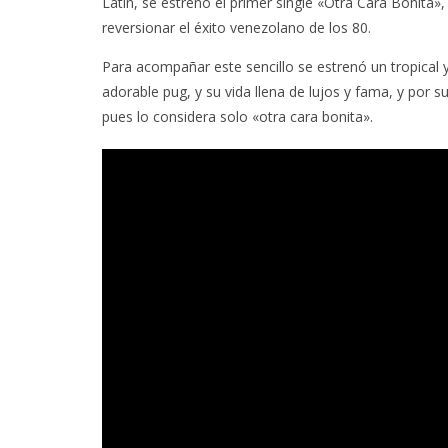
Latin, se estrenó el primer single «Otra Cara Bonita»
reversionar el éxito venezolano de los 80.
Para acompañar este sencillo se estrenó un tropical 
adorable pug, y su vida llena de lujos y fama, y por s
pues lo considera solo «otra cara bonita».