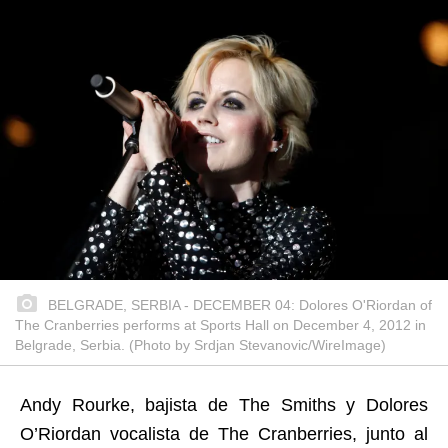
BELGRADE, SERBIA - DECEMBER 04: Dolores O'Riordan of
The Cranberries performs at Sports Hall on December 4, 2012 in
Belgrade, Serbia. (Photo by Srdjan Stevanovic/WireImage)
Andy Rourke, bajista de The Smiths y Dolores
O’Riordan vocalista de The Cranberries, junto al