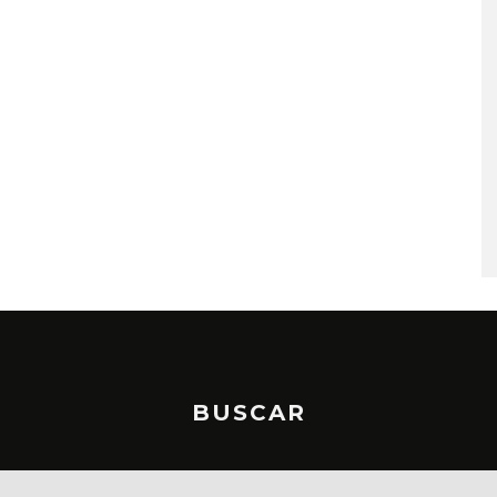
A COMPARTE
STRAY KIDS PUBLICA EL E
N LA CIUDAD’
‘THIS & THAT’
STO, 2026
7 AGOSTO, 2026
BUSCAR