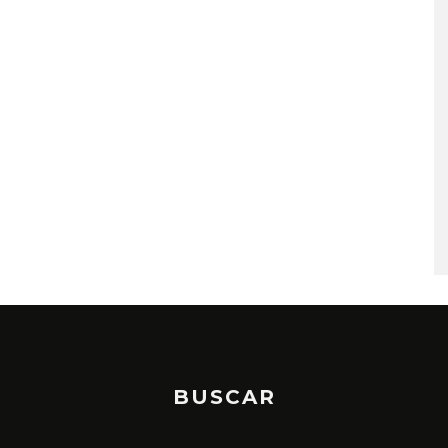
A COMPARTE
DANIELA SPALLA INICIA
N LA CIUDAD’
NUEVA ERA CON ‘LA ESPINA
STO, 2026
7 AGOSTO, 2026
BUSCAR