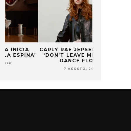
CARLY RAE JEPSEN PUBLICA
MONET IN B
’
‘DON’T LEAVE ME ON THE
FRAGILIDA
DANCE FLOOR’
CON 
7 AGOSTO, 2026
7 AG