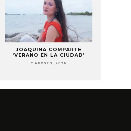
A
JOAQUINA COMPARTE
DANIELA 
’
‘VERANO EN LA CIUDAD’
NUEVA ERA 
7 AGOSTO, 2026
7 AG