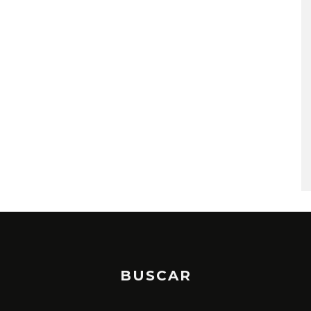
GABRIEL DINERO PRESENT
EL SENCILLO ‘APARICIONES
7 AGOSTO, 2026
BUSCAR